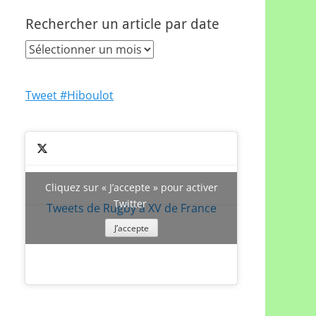
Rechercher un article par date
Rechercher
un
article
Tweet #Hiboulot
par
date
Cliquez sur « J’accepte » pour activer
Twitter
Tweets de Rugby à XV de France
J’accepte