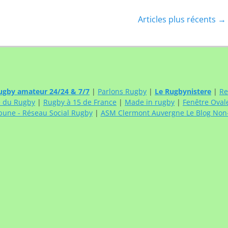
Articles plus récents
→
ugby amateur 24/24 & 7/7
|
Parlons Rugby
|
Le Rugbynistere
|
Re
e du Rugby
|
Rugby à 15 de France
|
Made in rugby
|
Fenêtre Oval
bune - Réseau Social Rugby
|
ASM Clermont Auvergne Le Blog Non-O