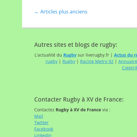
Navigation
←
Articles plus anciens
des
articles
Autres sites et blogs de rugby:
L'actualité du
Rugby
sur liverugby.fr |
Actus du r
rugby
|
Rugby
|
Racing Metro 92
|
Annuair
Cotetri
Contacter Rugby à XV de France:
Contactez
Rugby à XV de France
via :
Mail
Twitter
Facebook
Linkedin