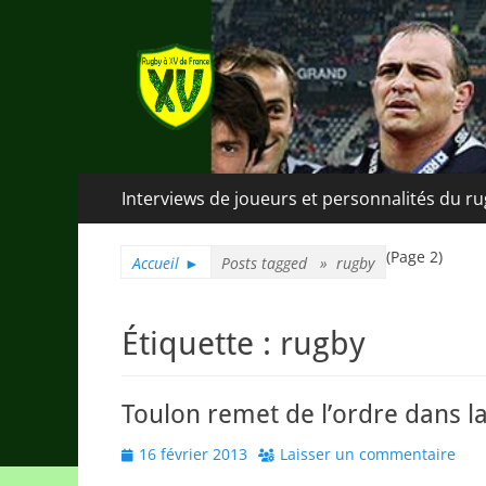
Rugby à XV de Fra
A chacun son rugby
Menu
Aller
Interviews de joueurs et personnalités du r
au
principal
contenu
(Page 2)
Accueil
►
Posts tagged »
rugby
Étiquette :
rugby
Toulon remet de l’ordre dans 
Posted
16 février 2013
Laisser un commentaire
on