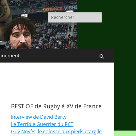
Rechercher :
nnement
Recherche
BEST OF de Rugby à XV de France
Interview de David Berty
Le Terrible Guerrier du RCT
Guy Novès, le colosse aux pieds d'argile