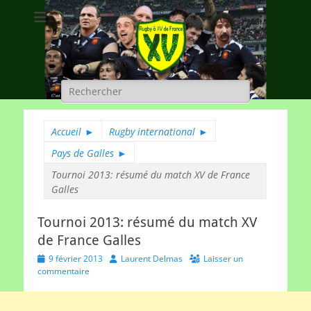
Rugby à XV de
A chacun son rugby
France
Rechercher :
Accueil
►
Rugby international
►
Pays de Galles
►
Tournoi 2013: résumé du match XV de France
Galles
Tournoi 2013: résumé du match XV
de France Galles
Posted
Author
9 février 2013
Laurent Delmas
Laisser un
on
commentaire