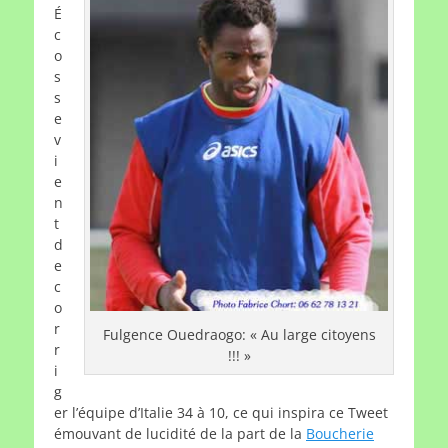
É
c
o
s
s
e
v
i
e
n
t
d
e
c
o
r
Fulgence Ouedraogo: « Au large citoyens
r
!!! »
i
g
er l’équipe d’Italie 34 à 10, ce qui inspira ce Tweet
émouvant de lucidité de la part de la
Boucherie