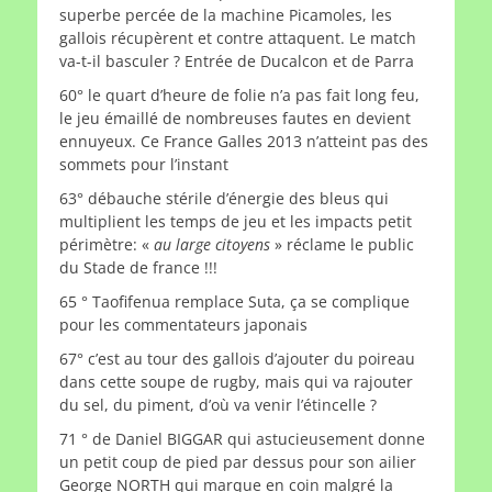
superbe percée de la machine Picamoles, les
gallois récupèrent et contre attaquent. Le match
va-t-il basculer ? Entrée de Ducalcon et de Parra
60° le quart d’heure de folie n’a pas fait long feu,
le jeu émaillé de nombreuses fautes en devient
ennuyeux. Ce France Galles 2013 n’atteint pas des
sommets pour l’instant
63° débauche stérile d’énergie des bleus qui
multiplient les temps de jeu et les impacts petit
périmètre: «
au large citoyens
» réclame le public
du Stade de france !!!
65 ° Taofifenua remplace Suta, ça se complique
pour les commentateurs japonais
67° c’est au tour des gallois d’ajouter du poireau
dans cette soupe de rugby, mais qui va rajouter
du sel, du piment, d’où va venir l’étincelle ?
71 ° de Daniel BIGGAR qui astucieusement donne
un petit coup de pied par dessus pour son ailier
George NORTH qui marque en coin malgré la