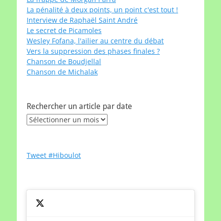
La pénalité à deux points, un point c'est tout !
Interview de Raphaël Saint André
Le secret de Picamoles
Wesley Fofana, l'ailier au centre du débat
Vers la suppression des phases finales ?
Chanson de Boudjellal
Chanson de Michalak
Rechercher un article par date
Rechercher
un
article
par
Tweet #Hiboulot
date