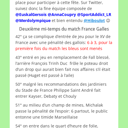
place pour participer à cette fête. Sur Twitter,
suivez donc la fine équipe composée de
@EuskalGersois
@AnnaCoupry
@SportAddict_LR
@Merdolympique
et bien entendu
@Hiboulot
😉
Deuxième mi-temps du match France Galles
42° ça se complique d’entrée de jeu pour le XV de
France avec une pénalité des gallois:
6 à 3, pour la
première fois du match les bleus sont menés
43° entré en jeu en remplacement de Fall blessé,
l’arrière François Trinh Duc frôle le poteau droit
d’un drop qui aurait bien fait nos affaires s’il était
passé (Huget est passé à l’aile)
50° malgré les recommandations des jardiniers
du Stade de France Philippe Saint André fait
entrer Kayser, Debaty et Chouly
51° au milieu d’un champ de mines, Michalak
passe la pénalité de l’espoir: 6 partout, le public
entonne une timide Marseillaise
54° on entre dans le quart d’heure de folie,