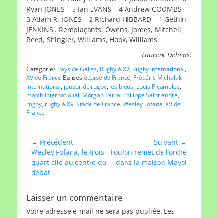
Ryan JONES – 5 Ian EVANS – 4 Andrew COOMBS –
3 Adam R. JONES – 2 Richard HIBBARD – 1 Gethin
JENKINS . Remplaçants: Owens, James, Mitchell,
Reed, Shingler, Williams, Hook, Williams.
Laurent Delmas.
Catégories
Pays de Galles
,
Rugby à XV
,
Rugby international
,
XV de France
Balises
équipe de France
,
Frédéric Michalak
,
international
,
joueur de rugby
,
les bleus
,
Louis Picamoles
,
match international
,
Morgan Parra
,
Philippe Saint André
,
rugby
,
rugby à XV
,
Stade de France
,
Wesley Fofana
,
XV de
France
Navigation
← Précédent
Suivant →
Article
Article
Wesley Fofana, le trois
Toulon remet de l’ordre
de
précédent :
suivant :
quart aile au centre du
dans la maison Mayol
l’article
débat
Laisser un commentaire
Votre adresse e-mail ne sera pas publiée.
Les