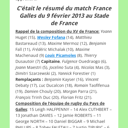
C’était le résumé du match France
Galles du 9 février 2013 au Stade
de France
Rappel de la composition du XV de France:
Yoann
Huget (15),
Wesley
Fofana
(14),
Matthieu
Bastareaud (13),
Maxime
Mermoz (12),
Benjamin
Fall (11),
Frédéric
Michalak (10),
Maxime
Machenaud (9)
Louis
Picamoles
(8),
Thierry
Dusautoir (7)
Capitaine
,
Fulgence
Ouedraogo (6),
Joann
Maestri (5),
Jocelino
Suta (4),
Nicolas
Mas (3),
Dimitri
Szarzewski (2),
Yannick
Forestier (1)
Remplaçants :
Benjamin
Kayser (16),
Vincent
Debaty (17),
Luc
Ducalcon (18),
Romain
Taofifenua
(19),
Damien
Chouly (20),
Morgan
Parra (21),
François
Trinh Duc (20),
Florian
Fritz (21).
Composition de l’équipe de rugby du Pays de
Galles
: 15 Leigh HALFPENNY – 14 Alex CUTHBERT –
13 Jonathan DAVIES – 12 Jamie ROBERTS – 11
George NORTH – 10 Daniel BIGGAR – 9 Michael
PHILLIPS – 8 Tobey FALETAU – 7 Justin TIPURIC – 6