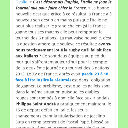
Ovalie
: «
C’est désormais limpide, l’Italie ne joue le
Tournoi que pour faire chier la France
. » La bonne
nouvelle c’est que grâce à ce résultat la France a à
nouveau son destin en mains puisque l’Italie ne
peut plus réaliser le grand chelem (si la France
gagne tous ses matchs elle peut remporter le
tournoi des 6 nations). La mauvaise nouvelle, c’est
la question amère que soulève ce résultat:
avons-
nous tactiquement joué le rugby qu’il fallait face
aux italiens ?
Ce sont deux équipes au pied du
mur qui s’affrontent aujourd’hui pour le compte
de la deuxième journée du tournoi des 6 nations
2013. Le XV de France, après avoir
perdu 23 à 18
face à l’Italie (lire le résumé)
est dans l’obligation
de gagner. Le problème, c’est que les gallois sont
dans la même situation puisque les diables
rouges sont tombés à domicile face aux irlandais.
Philippe Saint André
a pratiquement maintenu le
15 de départ défait en Italie, les seuls
changements étant la titularisation de Jocelino
Suta en remplacement de Pascal Papé, blessé au
corps et à l’âme, et le remplacement de Florian