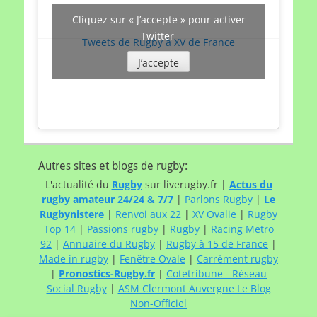
Cliquez sur « J’accepte » pour activer
Twitter
Tweets de Rugby à XV de France
J’accepte
Autres sites et blogs de rugby:
L'actualité du
Rugby
sur liverugby.fr |
Actus du
rugby amateur 24/24 & 7/7
|
Parlons Rugby
|
Le
Rugbynistere
|
Renvoi aux 22
|
XV Ovalie
|
Rugby
Top 14
|
Passions rugby
|
Rugby
|
Racing Metro
92
|
Annuaire du Rugby
|
Rugby à 15 de France
|
Made in rugby
|
Fenêtre Ovale
|
Carrément rugby
|
Pronostics-Rugby.fr
|
Cotetribune - Réseau
Social Rugby
|
ASM Clermont Auvergne Le Blog
Non-Officiel