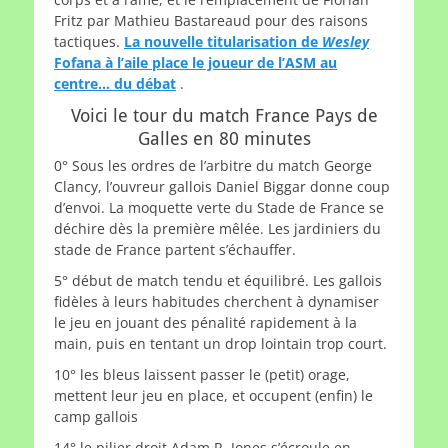
Fritz par Mathieu Bastareaud pour des raisons
tactiques.
La nouvelle titularisation de
Wesley
Fofana à l’aile place le joueur de l’ASM au
centre… du débat
.
Voici le tour du match France Pays de
Galles en 80 minutes
0° Sous les ordres de l’arbitre du match George
Clancy, l’ouvreur gallois Daniel Biggar donne coup
d’envoi. La moquette verte du Stade de France se
déchire dès la première mêlée. Les jardiniers du
stade de France partent s’échauffer.
5° début de match tendu et équilibré. Les gallois
fidèles à leurs habitudes cherchent à dynamiser
le jeu en jouant des pénalité rapidement à la
main, puis en tentant un drop lointain trop court.
10° les bleus laissent passer le (petit) orage,
mettent leur jeu en place, et occupent (enfin) le
camp gallois
14° le pilier droit Adam R. Jones s’écroule en