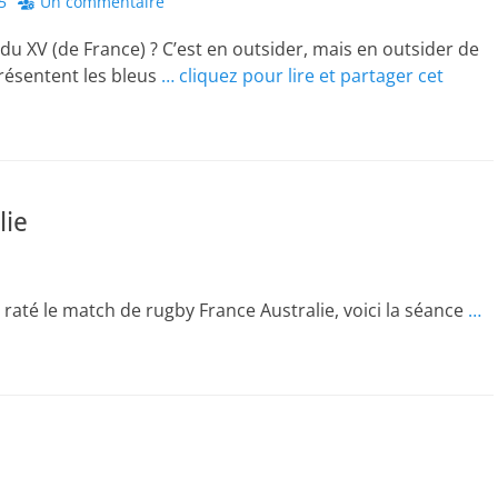
5
Un commentaire
 du XV (de France) ? C’est en outsider, mais en outsider de
résentent les bleus
… cliquez pour lire et partager cet
lie
raté le match de rugby France Australie, voici la séance
…