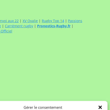
nvoi aux 22
|
XV Ovalie
|
Rugby Top 14
|
Passions
e
|
Carrément rugby
|
Pronostics-Rugby.fr
|
fficiel
Gérer le consentement