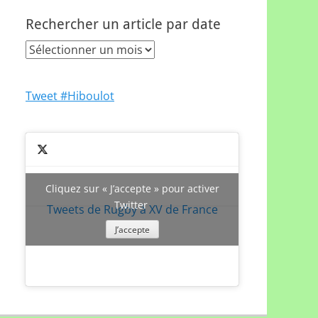
Rechercher un article par date
Rechercher
un
article
Tweet #Hiboulot
par
date
Cliquez sur « J’accepte » pour activer
Twitter
Tweets de Rugby à XV de France
J’accepte