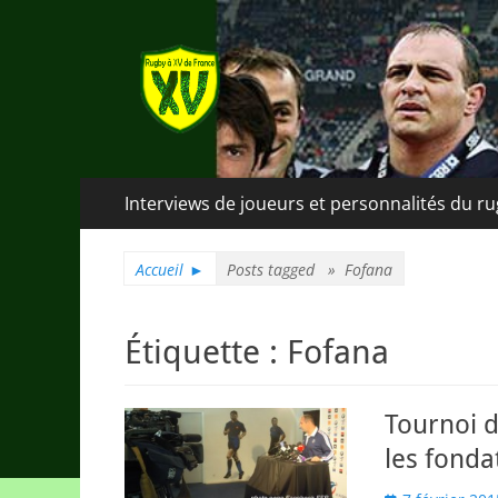
Rugby à XV de Fra
A chacun son rugby
Menu
Aller
Interviews de joueurs et personnalités du r
au
principal
contenu
Accueil
►
Posts tagged »
Fofana
Étiquette :
Fofana
Tournoi d
les fonda