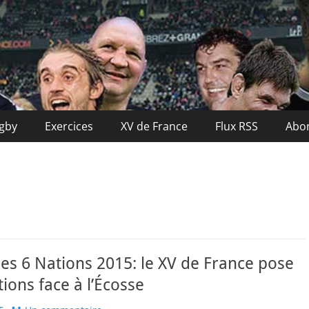
nce
ugby
Exercices
XV de France
Flux RSS
Abo
es 6 Nations 2015: le XV de France pose
tions face à l’Écosse