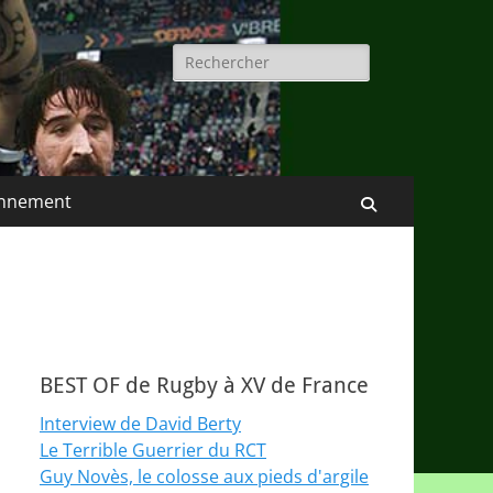
Rechercher :
nnement
Recherche
BEST OF de Rugby à XV de France
Interview de David Berty
Le Terrible Guerrier du RCT
Guy Novès, le colosse aux pieds d'argile