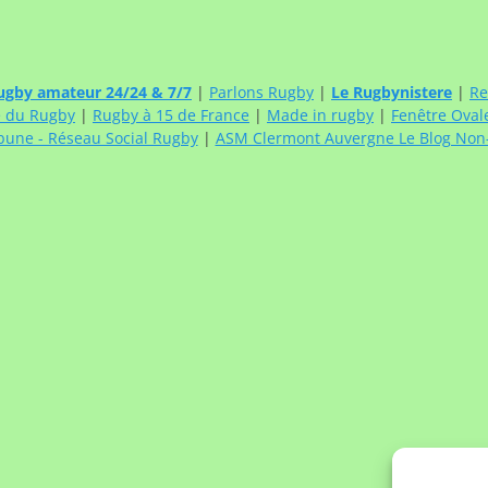
ugby amateur 24/24 & 7/7
|
Parlons Rugby
|
Le Rugbynistere
|
Re
e du Rugby
|
Rugby à 15 de France
|
Made in rugby
|
Fenêtre Oval
bune - Réseau Social Rugby
|
ASM Clermont Auvergne Le Blog Non-O