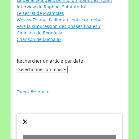
La pénalité à deux points, un point c'est tout !
Interview de Raphaël Saint André
Le secret de Picamoles
Wesley Fofana, l'ailier au centre du débat
Vers la suppression des phases finales ?
Chanson de Boudjellal
Chanson de Michalak
Rechercher un article par date
Rechercher
un
article
par
Tweet #Hiboulot
date