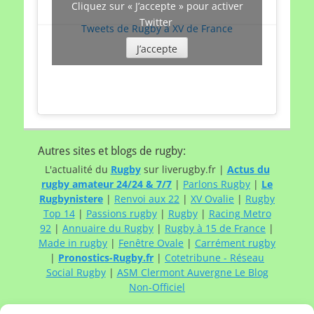
Cliquez sur « J’accepte » pour activer
Twitter
Tweets de Rugby à XV de France
J’accepte
Autres sites et blogs de rugby:
L'actualité du
Rugby
sur liverugby.fr |
Actus du
rugby amateur 24/24 & 7/7
|
Parlons Rugby
|
Le
Rugbynistere
|
Renvoi aux 22
|
XV Ovalie
|
Rugby
Top 14
|
Passions rugby
|
Rugby
|
Racing Metro
92
|
Annuaire du Rugby
|
Rugby à 15 de France
|
Made in rugby
|
Fenêtre Ovale
|
Carrément rugby
|
Pronostics-Rugby.fr
|
Cotetribune - Réseau
Social Rugby
|
ASM Clermont Auvergne Le Blog
Non-Officiel