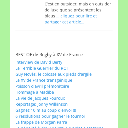
C’est en outsider, mais en outsider
de luxe que se présentent les
bleus
… cliquez pour lire et
partager cet article…
BEST OF de Rugby à XV de France
Interview de David Berty
Le Terrible Guerrier du RCT
Guy Novès, le colosse aux pieds d'argile
Le XV de France transgénique
Poisson d'avril prémonitoire
Hommage à Madiba
La vie de Jacques Fouroux
Reportage: Jonny Wilkinson
Gagnez 10 m au coup d'envoi !!!
6 résolutions pour gagner le tournoi
La frappe de Morgan Parra