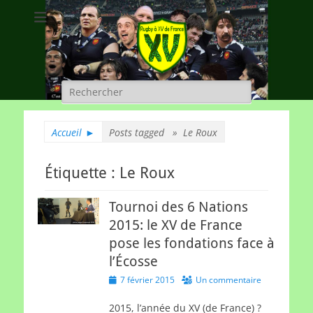
Rugby à XV de
A chacun son rugby
France
Rechercher :
Accueil
►
Posts tagged »
Le Roux
Étiquette :
Le Roux
Tournoi des 6 Nations
2015: le XV de France
pose les fondations face à
l’Écosse
Posted
7 février 2015
Un commentaire
on
2015, l’année du XV (de France) ?