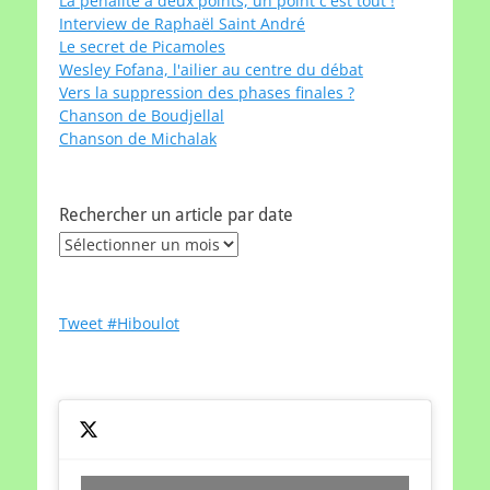
La pénalité à deux points, un point c'est tout !
Interview de Raphaël Saint André
Le secret de Picamoles
Wesley Fofana, l'ailier au centre du débat
Vers la suppression des phases finales ?
Chanson de Boudjellal
Chanson de Michalak
Rechercher un article par date
Rechercher
un
article
par
Tweet #Hiboulot
date