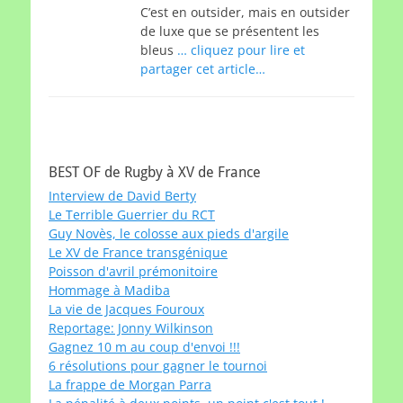
C’est en outsider, mais en outsider
de luxe que se présentent les
bleus
… cliquez pour lire et
partager cet article…
BEST OF de Rugby à XV de France
Interview de David Berty
Le Terrible Guerrier du RCT
Guy Novès, le colosse aux pieds d'argile
Le XV de France transgénique
Poisson d'avril prémonitoire
Hommage à Madiba
La vie de Jacques Fouroux
Reportage: Jonny Wilkinson
Gagnez 10 m au coup d'envoi !!!
6 résolutions pour gagner le tournoi
La frappe de Morgan Parra