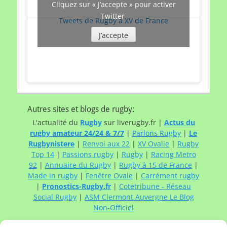
Cliquez sur « J’accepte » pour activer
Twitter
Tweets de Rugby à XV de France
J’accepte
Autres sites et blogs de rugby:
L'actualité du
Rugby
sur liverugby.fr |
Actus du
rugby amateur 24/24 & 7/7
|
Parlons Rugby
|
Le
Rugbynistere
|
Renvoi aux 22
|
XV Ovalie
|
Rugby
Top 14
|
Passions rugby
|
Rugby
|
Racing Metro
92
|
Annuaire du Rugby
|
Rugby à 15 de France
|
Made in rugby
|
Fenêtre Ovale
|
Carrément rugby
|
Pronostics-Rugby.fr
|
Cotetribune - Réseau
Social Rugby
|
ASM Clermont Auvergne Le Blog
Non-Officiel