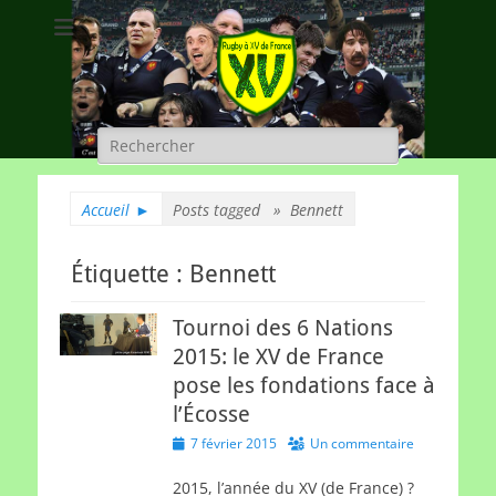
Rugby à XV de
A chacun son rugby
France
Rechercher :
Accueil
►
Posts tagged »
Bennett
Étiquette :
Bennett
Tournoi des 6 Nations
2015: le XV de France
pose les fondations face à
l’Écosse
Posted
7 février 2015
Un commentaire
on
2015, l’année du XV (de France) ?