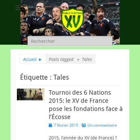
Rugby à XV de
A chacun son rugby
France
Rechercher :
Accueil
►
Posts tagged »
Tales
Étiquette :
Tales
Tournoi des 6 Nations
2015: le XV de France
pose les fondations face à
l’Écosse
Posted
7 février 2015
Un commentaire
on
2015, l’année du XV (de France) ?