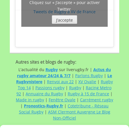
Cliquez sur « J’accepte » pour activer
Twitter
Tweets de Rugby à XV de France
J’accepte
Autres sites et blogs de rugby:
L'actualité du
Rugby
sur liverugby.fr |
Actus du
rugby amateur 24/24 & 7/7
|
Parlons Rugby
|
Le
Rugbynistere
|
Renvoi aux 22
|
XV Ovalie
|
Rugby
Top 14
|
Passions rugby
|
Rugby
|
Racing Metro
92
|
Annuaire du Rugby
|
Rugby à 15 de France
|
Made in rugby
|
Fenêtre Ovale
|
Carrément rugby
|
Pronostics-Rugby.fr
|
Cotetribune - Réseau
Social Rugby
|
ASM Clermont Auvergne Le Blog
Non-Officiel