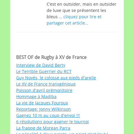
C’est en outsider, mais en outsider
de luxe que se présentent les
bleus
… cliquez pour lire et
partager cet article…
BEST OF de Rugby à XV de France
Interview de David Berty
Le Terrible Guerrier du RCT
Guy Novès, le colosse aux pieds d'argile
Le XV de France transgénique
Poisson d'avril prémonitoire
Hommage à Madiba
La vie de Jacques Fouroux
Reportage: Jonny Wilkinson
Gagnez 10 m au coup d'envoi !!!
6 résolutions pour gagner le tournoi
La frappe de Morgan Parra