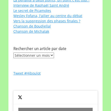
La pénalité à deux points, un point c'est tout !
Interview de Raphaël Saint André
Le secret de Picamoles
Wesley Fofana, l'ailier au centre du débat
Vers la suppression des phases finales ?
Chanson de Boudjellal
Chanson de Michalak
Rechercher un article par date
Rechercher
un
article
par
Tweet #Hiboulot
date