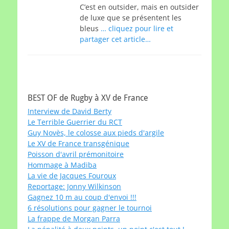
C’est en outsider, mais en outsider
de luxe que se présentent les
bleus
… cliquez pour lire et
partager cet article…
BEST OF de Rugby à XV de France
Interview de David Berty
Le Terrible Guerrier du RCT
Guy Novès, le colosse aux pieds d'argile
Le XV de France transgénique
Poisson d'avril prémonitoire
Hommage à Madiba
La vie de Jacques Fouroux
Reportage: Jonny Wilkinson
Gagnez 10 m au coup d'envoi !!!
6 résolutions pour gagner le tournoi
La frappe de Morgan Parra