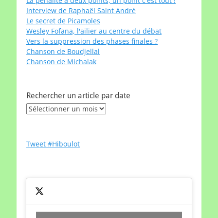
La pénalité à deux points, un point c'est tout !
Interview de Raphaël Saint André
Le secret de Picamoles
Wesley Fofana, l'ailier au centre du débat
Vers la suppression des phases finales ?
Chanson de Boudjellal
Chanson de Michalak
Rechercher un article par date
Rechercher
un
article
par
Tweet #Hiboulot
date