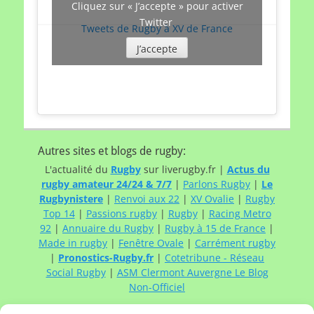
Cliquez sur « J’accepte » pour activer
Twitter
Tweets de Rugby à XV de France
J’accepte
Autres sites et blogs de rugby:
L'actualité du
Rugby
sur liverugby.fr |
Actus du
rugby amateur 24/24 & 7/7
|
Parlons Rugby
|
Le
Rugbynistere
|
Renvoi aux 22
|
XV Ovalie
|
Rugby
Top 14
|
Passions rugby
|
Rugby
|
Racing Metro
92
|
Annuaire du Rugby
|
Rugby à 15 de France
|
Made in rugby
|
Fenêtre Ovale
|
Carrément rugby
|
Pronostics-Rugby.fr
|
Cotetribune - Réseau
Social Rugby
|
ASM Clermont Auvergne Le Blog
Non-Officiel