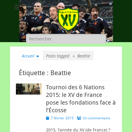
Rugby à XV de
A chacun son rugby
France
Rechercher :
Accueil
►
Posts tagged »
Beattie
Étiquette :
Beattie
Tournoi des 6 Nations
2015: le XV de France
pose les fondations face à
l’Écosse
Posted
7 février 2015
Un commentaire
on
2015, l’année du XV (de France) ?