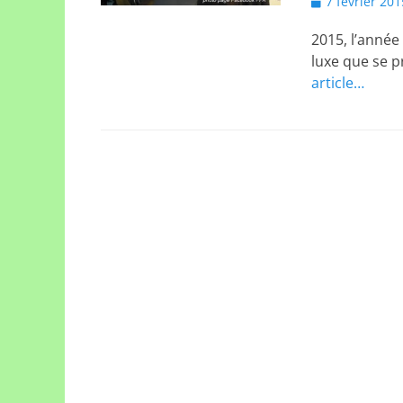
Posted
7 février 201
on
2015, l’année
luxe que se p
article…