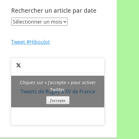
Rechercher un article par date
Rechercher
un
article
Tweet #Hiboulot
par
date
Cliquez sur « J’accepte » pour activer
Twitter
Tweets de Rugby à XV de France
J’accepte