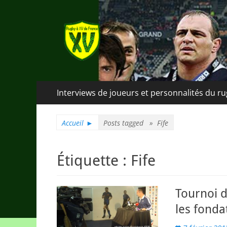
Rugby à XV de Fra
A chacun son rugby
Menu
Aller
Interviews de joueurs et personnalités du r
au
principal
contenu
Accueil
►
Posts tagged »
Fife
Étiquette :
Fife
Tournoi d
les fonda