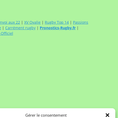
nvoi aux 22
|
XV Ovalie
|
Rugby Top 14
|
Passions
e
|
Carrément rugby
|
Pronostics-Rugby.fr
|
fficiel
Gérer le consentement