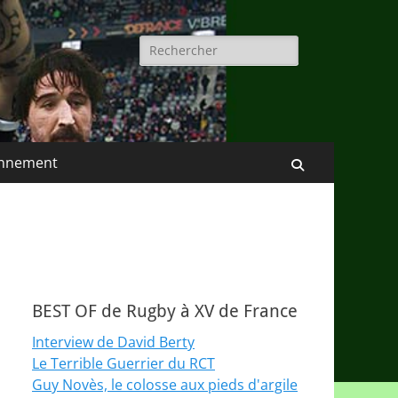
Rechercher :
nnement
Recherche
BEST OF de Rugby à XV de France
Interview de David Berty
Le Terrible Guerrier du RCT
Guy Novès, le colosse aux pieds d'argile