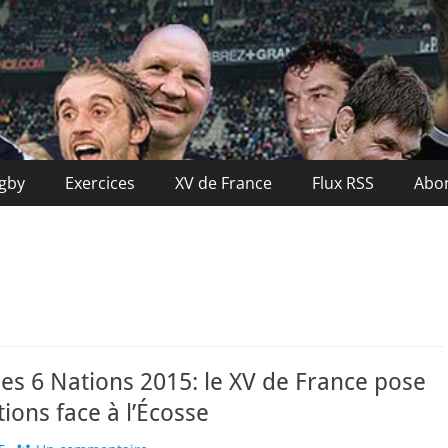
nce
ugby
Exercices
XV de France
Flux RSS
Abo
es 6 Nations 2015: le XV de France pose
tions face à l’Écosse