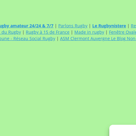
ugby amateur 24/24 & 7/7
|
Parlons Rugby
|
Le Rugbynistere
|
Re
e du Rugby
|
Rugby à 15 de France
|
Made in rugby
|
Fenêtre Oval
bune - Réseau Social Rugby
|
ASM Clermont Auvergne Le Blog Non-O