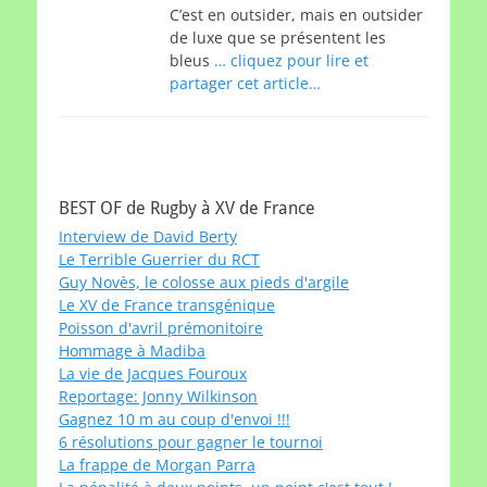
C’est en outsider, mais en outsider
de luxe que se présentent les
bleus
… cliquez pour lire et
partager cet article…
BEST OF de Rugby à XV de France
Interview de David Berty
Le Terrible Guerrier du RCT
Guy Novès, le colosse aux pieds d'argile
Le XV de France transgénique
Poisson d'avril prémonitoire
Hommage à Madiba
La vie de Jacques Fouroux
Reportage: Jonny Wilkinson
Gagnez 10 m au coup d'envoi !!!
6 résolutions pour gagner le tournoi
La frappe de Morgan Parra