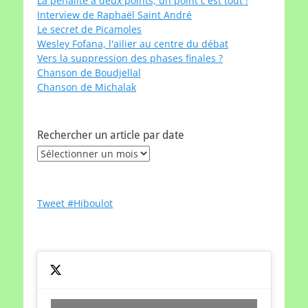
La pénalité à deux points, un point c'est tout !
Interview de Raphaël Saint André
Le secret de Picamoles
Wesley Fofana, l'ailier au centre du débat
Vers la suppression des phases finales ?
Chanson de Boudjellal
Chanson de Michalak
Rechercher un article par date
Rechercher
un
article
par
Tweet #Hiboulot
date