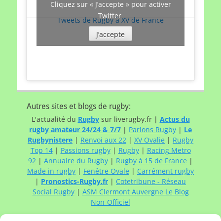
Cliquez sur « J’accepte » pour activer
Twitter
Tweets de Rugby à XV de France
J’accepte
Autres sites et blogs de rugby:
L'actualité du
Rugby
sur liverugby.fr |
Actus du
rugby amateur 24/24 & 7/7
|
Parlons Rugby
|
Le
Rugbynistere
|
Renvoi aux 22
|
XV Ovalie
|
Rugby
Top 14
|
Passions rugby
|
Rugby
|
Racing Metro
92
|
Annuaire du Rugby
|
Rugby à 15 de France
|
Made in rugby
|
Fenêtre Ovale
|
Carrément rugby
|
Pronostics-Rugby.fr
|
Cotetribune - Réseau
Social Rugby
|
ASM Clermont Auvergne Le Blog
Non-Officiel