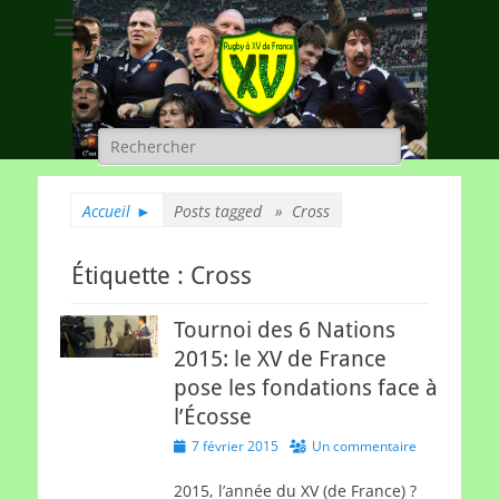
Rugby à XV de
A chacun son rugby
France
Rechercher :
Accueil
►
Posts tagged »
Cross
Étiquette :
Cross
Tournoi des 6 Nations
2015: le XV de France
pose les fondations face à
l’Écosse
Posted
7 février 2015
Un commentaire
on
2015, l’année du XV (de France) ?