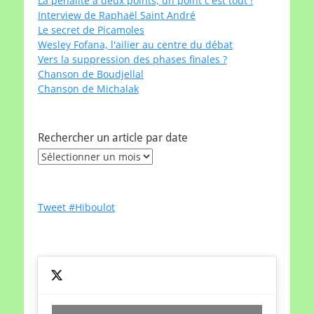
La pénalité à deux points, un point c'est tout !
Interview de Raphaël Saint André
Le secret de Picamoles
Wesley Fofana, l'ailier au centre du débat
Vers la suppression des phases finales ?
Chanson de Boudjellal
Chanson de Michalak
Rechercher un article par date
Rechercher
un
article
par
Tweet #Hiboulot
date