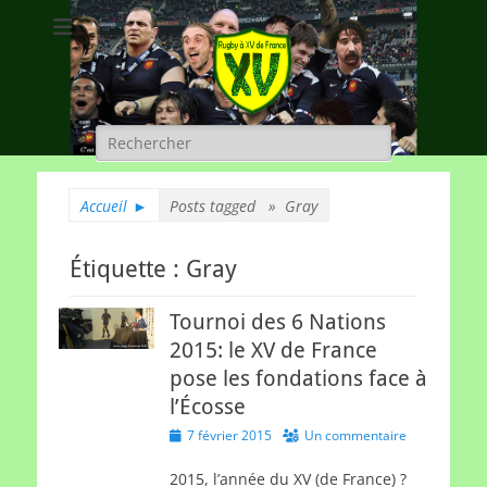
Rugby à XV de
A chacun son rugby
France
Rechercher :
Accueil
►
Posts tagged »
Gray
Étiquette :
Gray
Tournoi des 6 Nations
2015: le XV de France
pose les fondations face à
l’Écosse
Posted
7 février 2015
Un commentaire
on
2015, l’année du XV (de France) ?