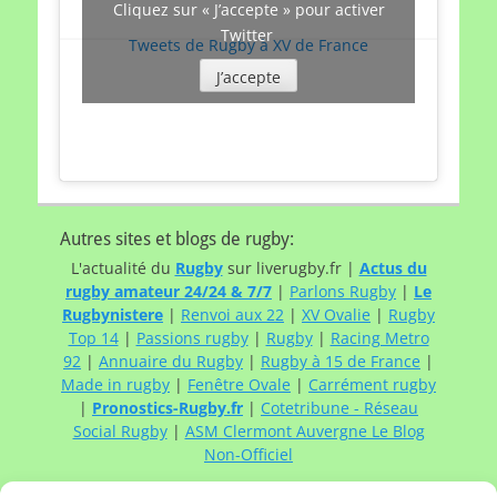
Cliquez sur « J’accepte » pour activer
Twitter
Tweets de Rugby à XV de France
J’accepte
Autres sites et blogs de rugby:
L'actualité du
Rugby
sur liverugby.fr |
Actus du
rugby amateur 24/24 & 7/7
|
Parlons Rugby
|
Le
Rugbynistere
|
Renvoi aux 22
|
XV Ovalie
|
Rugby
Top 14
|
Passions rugby
|
Rugby
|
Racing Metro
92
|
Annuaire du Rugby
|
Rugby à 15 de France
|
Made in rugby
|
Fenêtre Ovale
|
Carrément rugby
|
Pronostics-Rugby.fr
|
Cotetribune - Réseau
Social Rugby
|
ASM Clermont Auvergne Le Blog
Non-Officiel