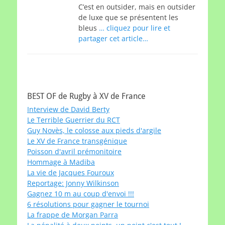
C’est en outsider, mais en outsider
de luxe que se présentent les
bleus
… cliquez pour lire et
partager cet article…
BEST OF de Rugby à XV de France
Interview de David Berty
Le Terrible Guerrier du RCT
Guy Novès, le colosse aux pieds d'argile
Le XV de France transgénique
Poisson d'avril prémonitoire
Hommage à Madiba
La vie de Jacques Fouroux
Reportage: Jonny Wilkinson
Gagnez 10 m au coup d'envoi !!!
6 résolutions pour gagner le tournoi
La frappe de Morgan Parra