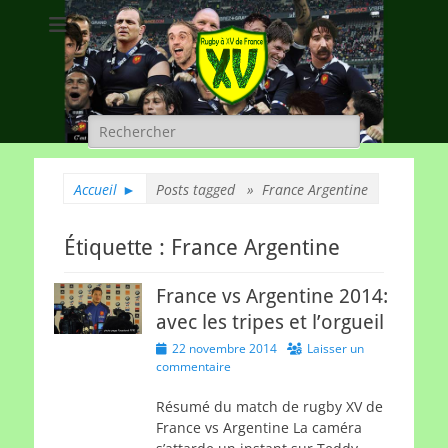
Rugby à XV de
A chacun son rugby
France
Rechercher :
Accueil
►
Posts tagged »
France Argentine
Étiquette :
France Argentine
France vs Argentine 2014:
avec les tripes et l’orgueil
Posted
22 novembre 2014
Laisser un
on
commentaire
Résumé du match de rugby XV de
France vs Argentine La caméra