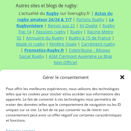
Autres sites et blogs de rugby:
L'actualité du
Rugby
sur liverugby.fr |
Actus du
rugby amateur 24/24 & 7/7
|
Parlons Rugby
|
Le
Rugbynistere
|
Renvoi aux 22
|
XV Ovalie
|
Rugby
Top 14
|
Passions rugby
|
Rugby
|
Racing Metro
92
|
Annuaire du Rugby
|
Rugby à 15 de France
|
Made in rugby
|
Fenêtre Ovale
|
Carrément rugby
|
Pronostics-Rugby.fr
|
Cotetribune - Réseau
Social Rugby
|
ASM Clermont Auvergne Le Blog
Non-Officiel
Gérer le consentement
Contacter Rugby à XV de France:
Contactez
Rugby à XV de France
via :
Pour offrir les meilleures expériences, nous utilisons des technologies
telles que les cookies pour stocker et/ou accéder aux informations des
Mail
appareils. Le fait de consentir à ces technologies nous permettra de
Twitter
traiter des données telles que le comportement de navigation ou les ID
Facebook
uniques sur ce site. Le fait de ne pas consentir ou de retirer son
Linkedin
consentement peut avoir un effet négatif sur certaines caractéristiques
Mentions légales
et fonctions.
Gérer les services