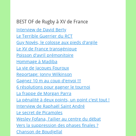
BEST OF de Rugby à XV de France
Interview de David Berty
Le Terrible Guerrier du RCT
Guy Novès, le colosse aux pieds d'argile
Le XV de France transgénique
Poisson d'avril prémonitoire
Hommage à Madiba
La vie de Jacques Fouroux
Reportage: Jonny Wilkinson
Gagnez 10 m au coup d'envoi !!!
6 résolutions pour gagner le tournoi
La frappe de Morgan Parra
La pénalité à deux points, un point c'est tout !
Interview de Raphaël Saint André
Le secret de Picamoles
Wesley Fofana, l'ailier au centre du débat
Vers la suppression des phases finales ?
Chanson de Boudjellal