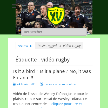
Rugby à XV de
A chacun son rugby
France
Rechercher :
Accueil
►
Posts tagged »
vidéo rugby
Étiquette :
vidéo rugby
Is it a bird ? Is it a plane ? No, it was
Fofana !!!
Posted
24 février 2013
Laisser un commentaire
on
Vidéo de l’essai de Wesley Fofana Juste pour le
plaisir, retour sur l’essai de Wesley Fofana. Le
trois-quart centre de
… cliquez pour lire et