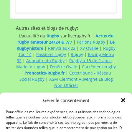
Autres sites et blogs de rugby:
L'actualité du
Rugby
sur liverugby.fr |
Actus du
rugby amateur 24/24 & 7/7
|
Parlons Rugby
|
Le
Rugbynistere
|
Renvoi aux 22
|
XV Ovalie
|
Rugby
Top 14
|
Passions rugby
|
Rugby
|
Racing Metro
92
|
Annuaire du Rugby
|
Rugby à 15 de France
|
Made in rugby
|
Fenêtre Ovale
|
Carrément rugby
|
Pronostics-Rugby.fr
|
Cotetribune - Réseau
Social Rugby
|
ASM Clermont Auvergne Le Blog
Non-Officiel
Gérer le consentement
Contacter Rugby à XV de France:
Contactez
Rugby à XV de France
via :
Pour offrir les meilleures expériences, nous utilisons des technologies
telles que les cookies pour stocker et/ou accéder aux informations des
Mail
appareils. Le fait de consentir à ces technologies nous permettra de
Twitter
traiter des données telles que le comportement de navigation ou les ID
Facebook