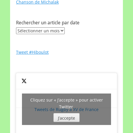
Chanson de Michalak
Rechercher un article par date
Rechercher
un
article
par
Tweet #Hiboulot
date
Cliquez sur « J’accepte » pour activer
Twitter
Tweets de Rugby à XV de France
J’accepte