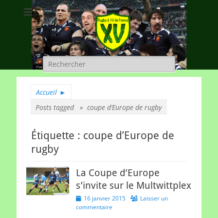
Rugby à XV de
A chacun son rugby
France
Rechercher :
Accueil
►
Posts tagged »
coupe d’Europe de rugby
Étiquette :
coupe d’Europe de
rugby
La Coupe d’Europe
s’invite sur le Multwittplex
Posted
16 janvier 2015
Laisser un
on
commentaire