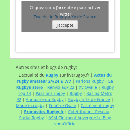
Cliquez sur « J’accepte » pour activer
Twitter
Tweets de Rugby à XV de France
J’accepte
Autres sites et blogs de rugby:
L'actualité du
Rugby
sur liverugby.fr |
Actus du
rugby amateur 24/24 & 7/7
|
Parlons Rugby
|
Le
Rugbynistere
|
Renvoi aux 22
|
XV Ovalie
|
Rugby
Top 14
|
Passions rugby
|
Rugby
|
Racing Metro
92
|
Annuaire du Rugby
|
Rugby à 15 de France
|
Made in rugby
|
Fenêtre Ovale
|
Carrément rugby
|
Pronostics-Rugby.fr
|
Cotetribune - Réseau
Social Rugby
|
ASM Clermont Auvergne Le Blog
Non-Officiel