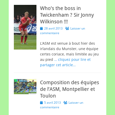
Who’s the boss in
Twickenham ? Sir Jonny
Wilkinson !!!
Posted
28 avril 2013
Laisser un
on
commentaire
L’ASM est venue à bout hier des
irlandais du Munster, une équipe
certes coriace, mais limitée au jeu
au pied
… cliquez pour lire et
partager cet article…
Composition des équipes
de l’ASM, Montpellier et
Toulon
Posted
5 avril 2013
Laisser un
on
commentaire