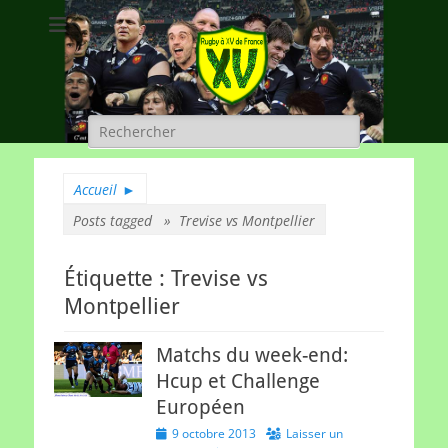
Rugby à XV de
A chacun son rugby
France
Rechercher :
Accueil
►
Posts tagged »
Trevise vs Montpellier
Étiquette :
Trevise vs
Montpellier
Matchs du week-end:
Hcup et Challenge
Européen
Posted
9 octobre 2013
Laisser un