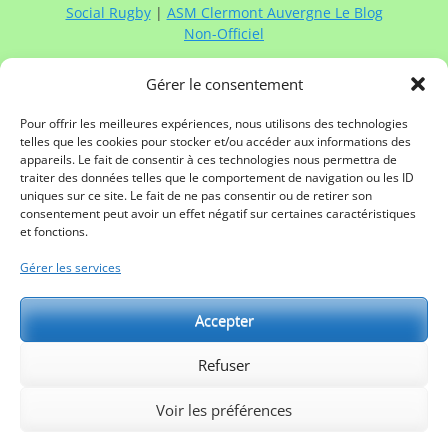
Social Rugby
|
ASM Clermont Auvergne Le Blog
Non-Officiel
Gérer le consentement
Contacter Rugby à XV de France:
Contactez
Rugby à XV de France
via :
Pour offrir les meilleures expériences, nous utilisons des technologies
telles que les cookies pour stocker et/ou accéder aux informations des
Mail
appareils. Le fait de consentir à ces technologies nous permettra de
Twitter
traiter des données telles que le comportement de navigation ou les ID
Facebook
uniques sur ce site. Le fait de ne pas consentir ou de retirer son
Linkedin
consentement peut avoir un effet négatif sur certaines caractéristiques
Mentions légales
et fonctions.
Gérer les services
Partenaires:
Accepter
Refuser
Voir les préférences
Copyright © 2026
Rugby à XV de France
. All Rights Reserved.
Politique de confidentialité
| Catch Responsive de
Catch