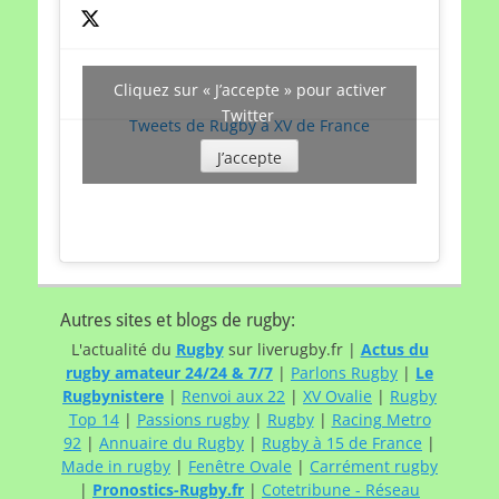
Cliquez sur « J’accepte » pour activer
Twitter
Tweets de Rugby à XV de France
J’accepte
Autres sites et blogs de rugby:
L'actualité du
Rugby
sur liverugby.fr |
Actus du
rugby amateur 24/24 & 7/7
|
Parlons Rugby
|
Le
Rugbynistere
|
Renvoi aux 22
|
XV Ovalie
|
Rugby
Top 14
|
Passions rugby
|
Rugby
|
Racing Metro
92
|
Annuaire du Rugby
|
Rugby à 15 de France
|
Made in rugby
|
Fenêtre Ovale
|
Carrément rugby
|
Pronostics-Rugby.fr
|
Cotetribune - Réseau