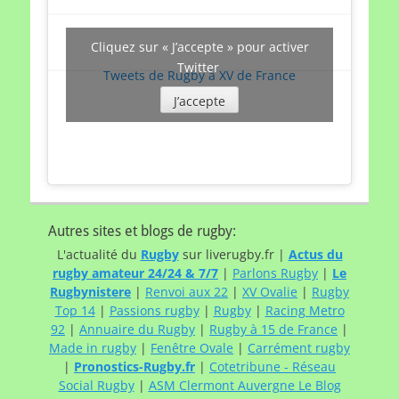
Cliquez sur « J’accepte » pour activer
Twitter
Tweets de Rugby à XV de France
J’accepte
Autres sites et blogs de rugby:
L'actualité du
Rugby
sur liverugby.fr |
Actus du
rugby amateur 24/24 & 7/7
|
Parlons Rugby
|
Le
Rugbynistere
|
Renvoi aux 22
|
XV Ovalie
|
Rugby
Top 14
|
Passions rugby
|
Rugby
|
Racing Metro
92
|
Annuaire du Rugby
|
Rugby à 15 de France
|
Made in rugby
|
Fenêtre Ovale
|
Carrément rugby
|
Pronostics-Rugby.fr
|
Cotetribune - Réseau
Social Rugby
|
ASM Clermont Auvergne Le Blog