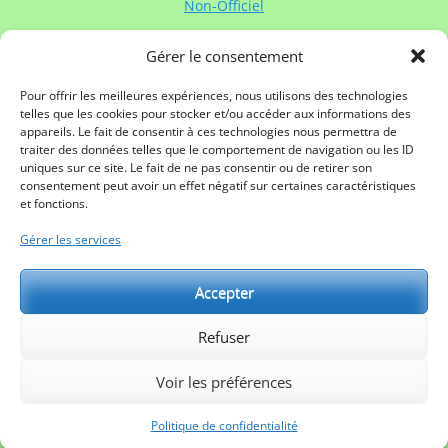
Non-Officiel
Gérer le consentement
Contacter Rugby à XV de France:
Contactez
Rugby à XV de France
via :
Pour offrir les meilleures expériences, nous utilisons des technologies
telles que les cookies pour stocker et/ou accéder aux informations des
Mail
appareils. Le fait de consentir à ces technologies nous permettra de
Twitter
traiter des données telles que le comportement de navigation ou les ID
Facebook
uniques sur ce site. Le fait de ne pas consentir ou de retirer son
Linkedin
consentement peut avoir un effet négatif sur certaines caractéristiques
Mentions légales
et fonctions.
Gérer les services
Partenaires:
Accepter
Refuser
Voir les préférences
Copyright © 2026
Rugby à XV de France
. All Rights Reserved.
Politique de confidentialité
| Catch Responsive de
Catch
Politique de confidentialité
Themes