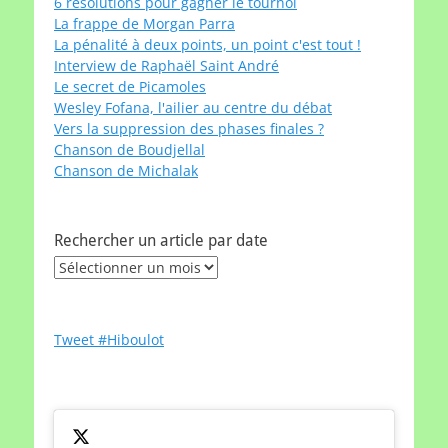
6 résolutions pour gagner le tournoi
La frappe de Morgan Parra
La pénalité à deux points, un point c'est tout !
Interview de Raphaël Saint André
Le secret de Picamoles
Wesley Fofana, l'ailier au centre du débat
Vers la suppression des phases finales ?
Chanson de Boudjellal
Chanson de Michalak
Rechercher un article par date
Rechercher
un
article
par
Tweet #Hiboulot
date