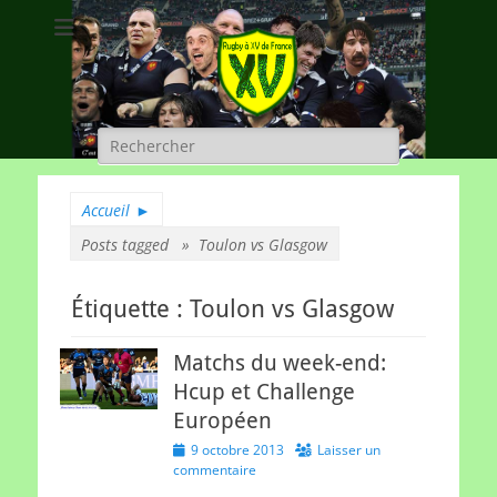
Rugby à XV de
A chacun son rugby
France
Rechercher :
Accueil
►
Posts tagged »
Toulon vs Glasgow
Étiquette :
Toulon vs Glasgow
Matchs du week-end:
Hcup et Challenge
Européen
Posted
9 octobre 2013
Laisser un
on
commentaire