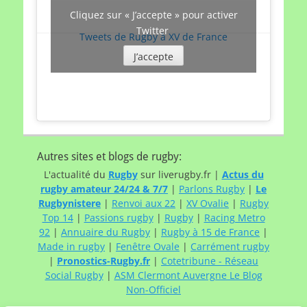
Cliquez sur « J’accepte » pour activer
Twitter
Tweets de Rugby à XV de France
J’accepte
Autres sites et blogs de rugby:
L'actualité du
Rugby
sur liverugby.fr |
Actus du
rugby amateur 24/24 & 7/7
|
Parlons Rugby
|
Le
Rugbynistere
|
Renvoi aux 22
|
XV Ovalie
|
Rugby
Top 14
|
Passions rugby
|
Rugby
|
Racing Metro
92
|
Annuaire du Rugby
|
Rugby à 15 de France
|
Made in rugby
|
Fenêtre Ovale
|
Carrément rugby
|
Pronostics-Rugby.fr
|
Cotetribune - Réseau
Social Rugby
|
ASM Clermont Auvergne Le Blog
Non-Officiel