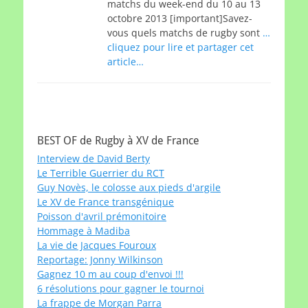
matchs du week-end du 10 au 13
octobre 2013 [important]Savez-
vous quels matchs de rugby sont
…
cliquez pour lire et partager cet
article…
BEST OF de Rugby à XV de France
Interview de David Berty
Le Terrible Guerrier du RCT
Guy Novès, le colosse aux pieds d'argile
Le XV de France transgénique
Poisson d'avril prémonitoire
Hommage à Madiba
La vie de Jacques Fouroux
Reportage: Jonny Wilkinson
Gagnez 10 m au coup d'envoi !!!
6 résolutions pour gagner le tournoi
La frappe de Morgan Parra