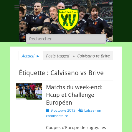
Rugby à XV de
A chacun son rugby
France
Rechercher :
Accueil
►
Posts tagged »
Calvisano vs Brive
Étiquette :
Calvisano vs Brive
Matchs du week-end:
Hcup et Challenge
Européen
Posted
9 octobre 2013
Laisser un
on
commentaire
Coupes d’Europe de rugby: les