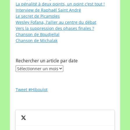
La pénalité à deux points, un point c'est tout !
Interview de Raphaël Saint André
Le secret de Picamoles
Wesley Fofana, l'ailier au centre du débat
Vers la suppression des phases finales ?
Chanson de Boudjellal
Chanson de Michalak
Rechercher un article par date
Rechercher
un
article
par
Tweet #Hiboulot
date