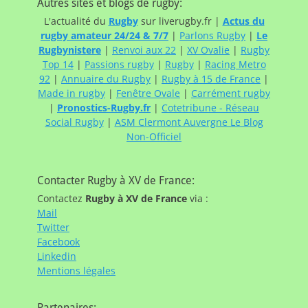
Autres sites et blogs de rugby:
L'actualité du
Rugby
sur liverugby.fr |
Actus du
rugby amateur 24/24 & 7/7
|
Parlons Rugby
|
Le
Rugbynistere
|
Renvoi aux 22
|
XV Ovalie
|
Rugby
Top 14
|
Passions rugby
|
Rugby
|
Racing Metro
92
|
Annuaire du Rugby
|
Rugby à 15 de France
|
Made in rugby
|
Fenêtre Ovale
|
Carrément rugby
|
Pronostics-Rugby.fr
|
Cotetribune - Réseau
Social Rugby
|
ASM Clermont Auvergne Le Blog
Non-Officiel
Contacter Rugby à XV de France:
Contactez
Rugby à XV de France
via :
Mail
Twitter
Facebook
Linkedin
Mentions légales
Partenaires: