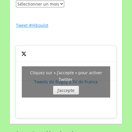
Rechercher
un
article
par
Tweet #Hiboulot
date
Cliquez sur « J’accepte » pour activer
Twitter
Tweets de Rugby à XV de France
J’accepte