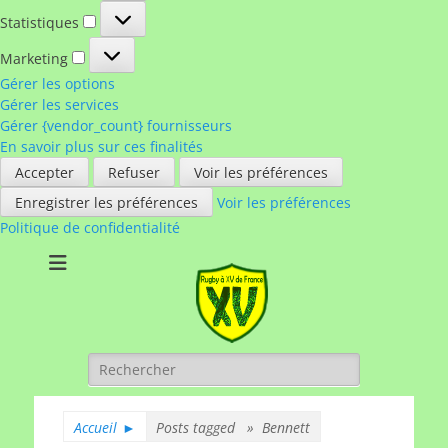
Statistiques
Statistiques
Marketing
Marketing
Gérer les options
Gérer les services
Gérer {vendor_count} fournisseurs
En savoir plus sur ces finalités
Accepter
Refuser
Voir les préférences
Enregistrer les préférences
Voir les préférences
Politique de confidentialité
Rugby à XV de
A chacun son rugby
France
Rechercher :
Accueil
►
Posts tagged »
Bennett