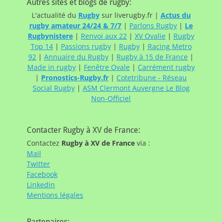
Autres sites et blogs de rugby:
L'actualité du
Rugby
sur liverugby.fr |
Actus du
rugby amateur 24/24 & 7/7
|
Parlons Rugby
|
Le
Rugbynistere
|
Renvoi aux 22
|
XV Ovalie
|
Rugby
Top 14
|
Passions rugby
|
Rugby
|
Racing Metro
92
|
Annuaire du Rugby
|
Rugby à 15 de France
|
Made in rugby
|
Fenêtre Ovale
|
Carrément rugby
|
Pronostics-Rugby.fr
|
Cotetribune - Réseau
Social Rugby
|
ASM Clermont Auvergne Le Blog
Non-Officiel
Contacter Rugby à XV de France:
Contactez
Rugby à XV de France
via :
Mail
Twitter
Facebook
Linkedin
Mentions légales
Partenaires: