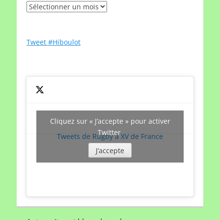
Rechercher
un
article
par
Tweet #Hiboulot
date
Cliquez sur « J’accepte » pour activer
Twitter
Tweets de Rugby à XV de France
J’accepte