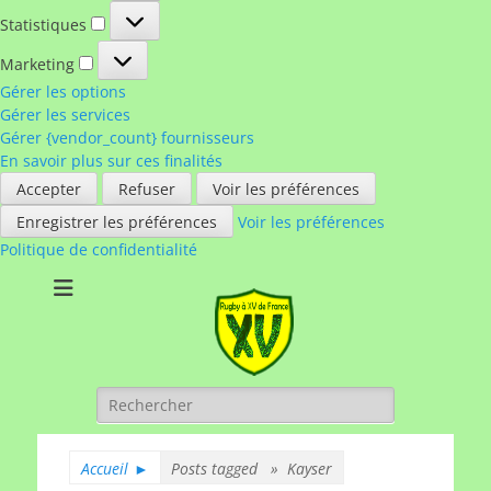
Statistiques
Statistiques
Marketing
Marketing
Gérer les options
Gérer les services
Gérer {vendor_count} fournisseurs
En savoir plus sur ces finalités
Accepter
Refuser
Voir les préférences
Enregistrer les préférences
Voir les préférences
Politique de confidentialité
Rugby à XV de
A chacun son rugby
France
Rechercher :
Accueil
►
Posts tagged »
Kayser