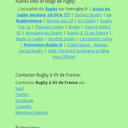
Autres sites et blogs de rugby:
L'actualité du
Rugby
sur liverugby.fr |
Actus du
rugby amateur 24/24 & 7/7
|
Parlons Rugby
|
Le
Rugbynistere
|
Renvoi aux 22
|
XV Ovalie
|
Rugby
Top 14
|
Passions rugby
|
Rugby
|
Racing Metro
92
|
Annuaire du Rugby
|
Rugby à 15 de France
|
Made in rugby
|
Fenêtre Ovale
|
Carrément rugby
|
Pronostics-Rugby.fr
|
Cotetribune - Réseau
Social Rugby
|
ASM Clermont Auvergne Le Blog
Non-Officiel
Contacter Rugby à XV de France:
Contactez
Rugby à XV de France
via :
Mail
Twitter
Facebook
Linkedin
Mentions légales
Partenaires: