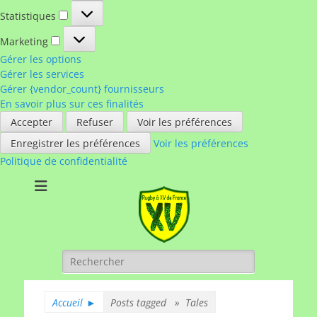
Statistiques
Statistiques
Marketing
Marketing
Gérer les options
Gérer les services
Gérer {vendor_count} fournisseurs
En savoir plus sur ces finalités
Accepter
Refuser
Voir les préférences
Enregistrer les préférences
Voir les préférences
Politique de confidentialité
Rugby à XV de
A chacun son rugby
France
Rechercher :
Accueil
►
Posts tagged »
Tales