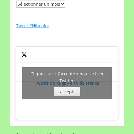
Rechercher
un
article
par
Tweet #Hiboulot
date
Cliquez sur « J’accepte » pour activer
Twitter
Tweets de Rugby à XV de France
J’accepte