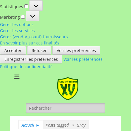
Statistiques
Statistiques
Marketing
Marketing
Gérer les options
Gérer les services
Gérer {vendor_count} fournisseurs
En savoir plus sur ces finalités
Accepter
Refuser
Voir les préférences
Enregistrer les préférences
Voir les préférences
Politique de confidentialité
Rugby à XV de
A chacun son rugby
France
Rechercher :
Accueil
►
Posts tagged »
Gray