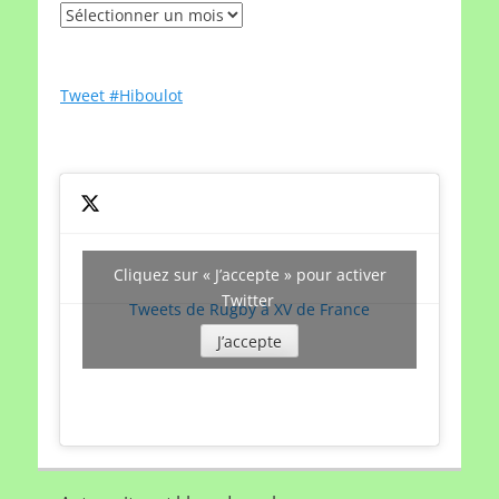
Rechercher
un
article
par
Tweet #Hiboulot
date
Cliquez sur « J’accepte » pour activer
Twitter
Tweets de Rugby à XV de France
J’accepte