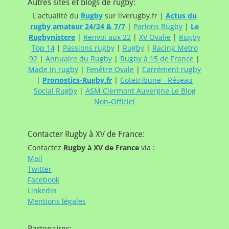
Autres sites et blogs de rugby:
L'actualité du
Rugby
sur liverugby.fr |
Actus du
rugby amateur 24/24 & 7/7
|
Parlons Rugby
|
Le
Rugbynistere
|
Renvoi aux 22
|
XV Ovalie
|
Rugby
Top 14
|
Passions rugby
|
Rugby
|
Racing Metro
92
|
Annuaire du Rugby
|
Rugby à 15 de France
|
Made in rugby
|
Fenêtre Ovale
|
Carrément rugby
|
Pronostics-Rugby.fr
|
Cotetribune - Réseau
Social Rugby
|
ASM Clermont Auvergne Le Blog
Non-Officiel
Contacter Rugby à XV de France:
Contactez
Rugby à XV de France
via :
Mail
Twitter
Facebook
Linkedin
Mentions légales
Partenaires: