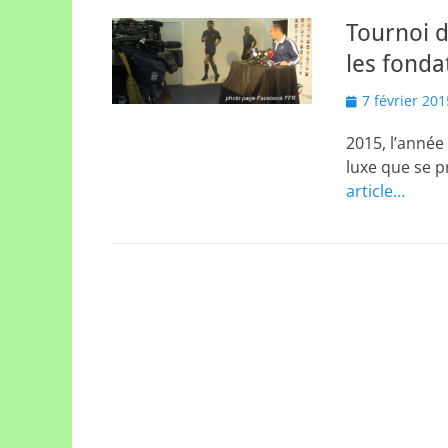
Tournoi d
les fonda
Posted
7 février 201
on
2015, l’année
luxe que se p
article…