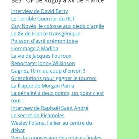
BEST OF de Rugby à XV de France
Interview de David Berty
Le Terrible Guerrier du RCT
Guy Novès, le colosse aux pieds d'argile
Le XV de France transgénique
Poisson d'avril prémonitoire
Hommage à Madiba
La vie de Jacques Fouroux
Reportage: Jonny Wilkinson
Gagnez 10 m au coup d'envoi !!!
6 résolutions pour gagner le tournoi
La frappe de Morgan Parra
La pénalité à deux points, un point c'est
tout !
Interview de Raphaël Saint André
Le secret de Picamoles
Wesley Fofana, l'ailier au centre du
débat
Vers la suppression des phases finales