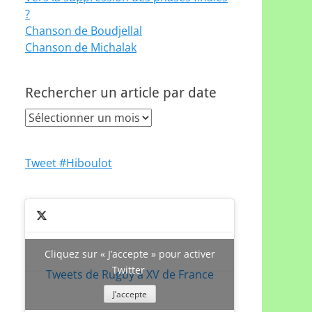
?
Chanson de Boudjellal
Chanson de Michalak
Rechercher un article par date
Rechercher
un
article
Tweet #Hiboulot
par
date
Cliquez sur « J’accepte » pour activer
Twitter
Tweets de Rugby à XV de France
J’accepte