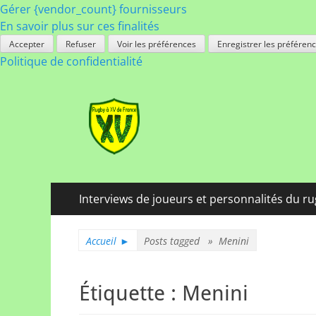
Gérer {vendor_count} fournisseurs
En savoir plus sur ces finalités
Accepter
Refuser
Voir les préférences
Enregistrer les préféren
Politique de confidentialité
Rugby à XV de Fra
A chacun son rugby
Menu
Aller
Interviews de joueurs et personnalités du r
au
principal
contenu
Accueil
►
Posts tagged »
Menini
Étiquette :
Menini