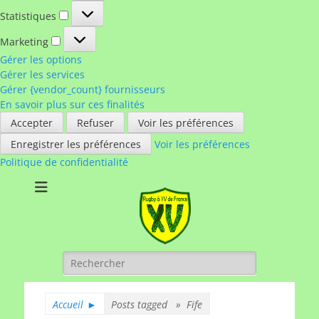
Statistiques
Statistiques
Marketing
Marketing
Gérer les options
Gérer les services
Gérer {vendor_count} fournisseurs
En savoir plus sur ces finalités
Accepter
Refuser
Voir les préférences
Enregistrer les préférences
Voir les préférences
Politique de confidentialité
Rugby à XV de
A chacun son rugby
France
Rechercher :
Accueil
►
Posts tagged »
Fife