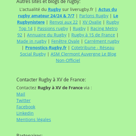
Autres sites et blogs de rugby:
L'actualité du
Rugby
sur liverugby.fr |
Actus du
rugby amateur 24/24 & 7/7
|
Parlons Rugby
|
Le
Rugbynistere
|
Renvoi aux 22
|
XV Ovalie
|
Rugby
Top 14
|
Passions rugby
|
Rugby
|
Racing Metro
92
|
Annuaire du Rugby
|
Rugby à 15 de France
|
Made in rugby
|
Fenêtre Ovale
|
Carrément rugby
|
Pronostics-Rugby.fr
|
Cotetribune - Réseau
Social Rugby
|
ASM Clermont Auvergne Le Blog
Non-Officiel
Contacter Rugby à XV de France:
Contactez
Rugby à XV de France
via :
Mail
Twitter
Facebook
Linkedin
Mentions légales
Partenaires: