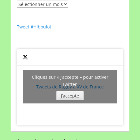
Rechercher
un
article
par
Tweet #Hiboulot
date
Cliquez sur « J’accepte » pour activer
Twitter
Tweets de Rugby à XV de France
J’accepte