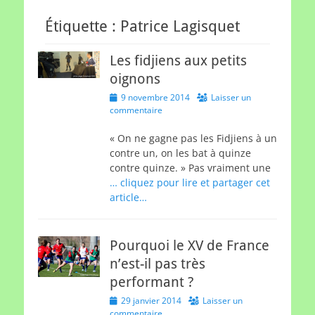
Étiquette :
Patrice Lagisquet
Les fidjiens aux petits
oignons
Posted
9 novembre 2014
Laisser un
on
commentaire
« On ne gagne pas les Fidjiens à un
contre un, on les bat à quinze
contre quinze. » Pas vraiment une
… cliquez pour lire et partager cet
article…
Pourquoi le XV de France
n’est-il pas très
performant ?
Posted
29 janvier 2014
Laisser un
on
commentaire