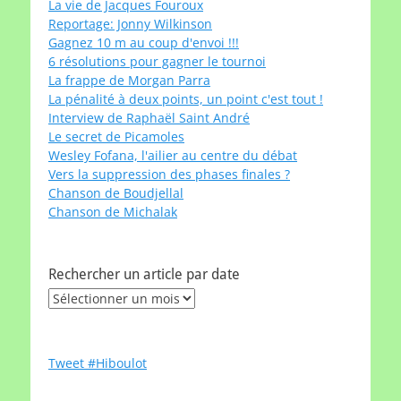
La vie de Jacques Fouroux
Reportage: Jonny Wilkinson
Gagnez 10 m au coup d'envoi !!!
6 résolutions pour gagner le tournoi
La frappe de Morgan Parra
La pénalité à deux points, un point c'est tout !
Interview de Raphaël Saint André
Le secret de Picamoles
Wesley Fofana, l'ailier au centre du débat
Vers la suppression des phases finales ?
Chanson de Boudjellal
Chanson de Michalak
Rechercher un article par date
Rechercher
un
article
par
Tweet #Hiboulot
date