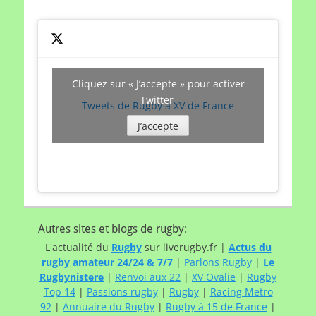
Cliquez sur « J’accepte » pour activer
Twitter
Tweets de Rugby à XV de France
J’accepte
Autres sites et blogs de rugby:
L'actualité du
Rugby
sur liverugby.fr |
Actus du
rugby amateur 24/24 & 7/7
|
Parlons Rugby
|
Le
Rugbynistere
|
Renvoi aux 22
|
XV Ovalie
|
Rugby
Top 14
|
Passions rugby
|
Rugby
|
Racing Metro
92
|
Annuaire du Rugby
|
Rugby à 15 de France
|