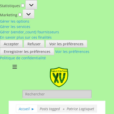
Statistiques
Statistiques
Marketing
Marketing
Gérer les options
Gérer les services
Gérer {vendor_count} fournisseurs
En savoir plus sur ces finalités
Accepter
Refuser
Voir les préférences
Enregistrer les préférences
Voir les préférences
Politique de confidentialité
Rugby à XV de
A chacun son rugby
France
Rechercher :
Accueil
►
Posts tagged »
Patrice Lagisquet