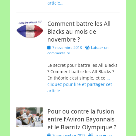
article…
Comment battre les All
Blacks au mois de
novembre ?
Posted
7 novembre 2013
Laisser un
on
commentaire
Le secret pour battre les All Blacks
? Comment battre les All Blacks ?
En théorie c’est simple, et ce
…
cliquez pour lire et partager cet
article…
Pour ou contre la fusion
entre l’Aviron Bayonnais
et le Biarritz Olympique ?
Posted
26 septembre 2013
Laisser un