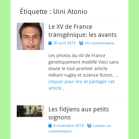
Étiquette :
Uini Atonio
Le XV de France
transgénique: les avants
Posted
30 avril 2015
Un commentaire
on
Les photos du XV de France
génétiquement modifié Voici sans
doute le tout premier article
mêlant rugby et science fiction.
…
cliquez pour lire et partager cet
article…
Les fidjiens aux petits
oignons
Posted
9 novembre 2014
Laisser un
on
commentaire