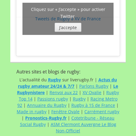
Cliquez sur « J’accepte » pour activer
Twitter
Tweets de Rugby à XV de France
J’accepte
Autres sites et blogs de rugby:
L'actualité du
Rugby
sur liverugby.fr |
Actus du
rugby amateur 24/24 & 7/7
|
Parlons Rugby
|
Le
Rugbynistere
|
Renvoi aux 22
|
XV Ovalie
|
Rugby
Top 14
|
Passions rugby
|
Rugby
|
Racing Metro
92
|
Annuaire du Rugby
|
Rugby à 15 de France
|
Made in rugby
|
Fenêtre Ovale
|
Carrément rugby
|
Pronostics-Rugby.fr
|
Cotetribune - Réseau
Social Rugby
|
ASM Clermont Auvergne Le Blog
Non-Officiel