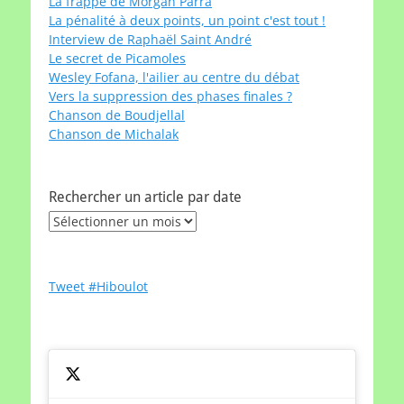
La frappe de Morgan Parra
La pénalité à deux points, un point c'est tout !
Interview de Raphaël Saint André
Le secret de Picamoles
Wesley Fofana, l'ailier au centre du débat
Vers la suppression des phases finales ?
Chanson de Boudjellal
Chanson de Michalak
Rechercher un article par date
Rechercher
un
article
par
Tweet #Hiboulot
date