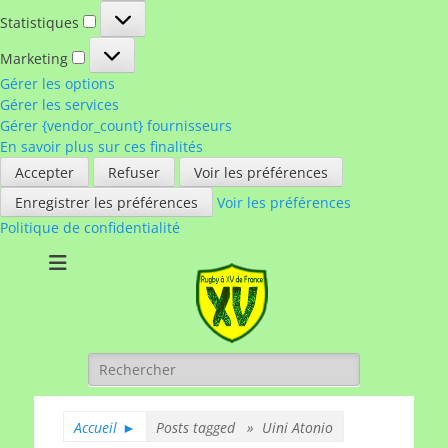
Statistiques
Statistiques
Marketing
Marketing
Gérer les options
Gérer les services
Gérer {vendor_count} fournisseurs
En savoir plus sur ces finalités
Accepter
Refuser
Voir les préférences
Enregistrer les préférences
Voir les préférences
Politique de confidentialité
Rugby à XV de
A chacun son rugby
France
Rechercher :
Accueil
►
Posts tagged »
Uini Atonio