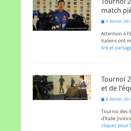
Tournoi 2
match pi
Posted
9 février 201
on
Attention à l’
italiens ont 
lire et partag
Tournoi 2
et de l’éq
Posted
8 février 201
on
Tournoi des 6
d’Italie [noti
cliquez pour l