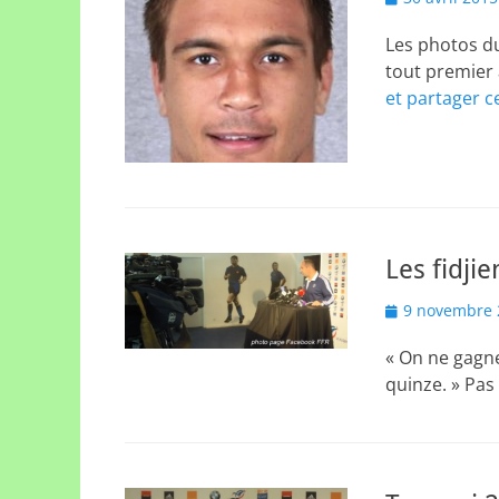
on
Les photos d
tout premier 
et partager c
Les fidji
Posted
9 novembre 
on
« On ne gagne
quinze. » Pa