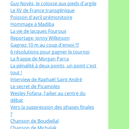
Guy Novès, le colosse aux pieds d'argile
Le XV de France transgénique
Poisson d'avril prémonitoire
Hommage à Madiba
La vie de Jacques Fouroux
Reportage: Jonny Wilkinson
Gagnez 10 m au coup d'envoi !!!
6 résolutions pour gagner le tournoi
La frappe de Morgan Parra
La pénalité à deux points, un point c'est
tout !
Interview de Raphaël Saint André
Le secret de Picamoles
Wesley Fofana, l'ailier au centre du
débat
Vers la suppression des phases finales
?
Chanson de Boudjellal
Chanson de Michalak