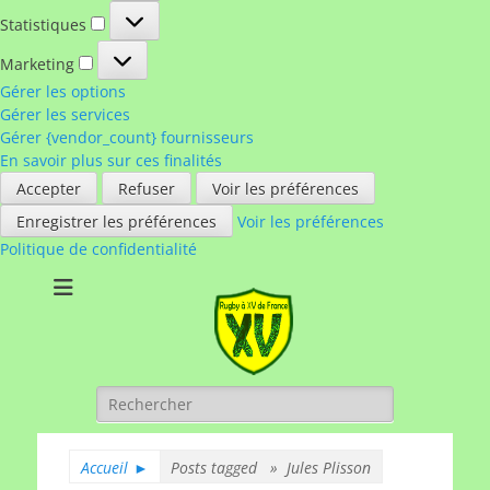
Statistiques
Statistiques
Marketing
Marketing
Gérer les options
Gérer les services
Gérer {vendor_count} fournisseurs
En savoir plus sur ces finalités
Accepter
Refuser
Voir les préférences
Enregistrer les préférences
Voir les préférences
Politique de confidentialité
Rugby à XV de
A chacun son rugby
France
Rechercher :
Accueil
►
Posts tagged »
Jules Plisson