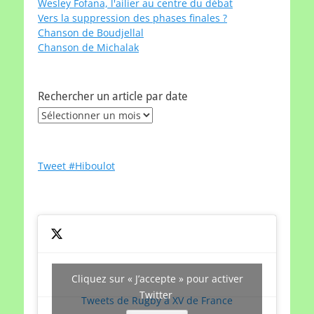
Wesley Fofana, l'ailier au centre du débat
Vers la suppression des phases finales ?
Chanson de Boudjellal
Chanson de Michalak
Rechercher un article par date
Rechercher
un
article
par
Tweet #Hiboulot
date
Cliquez sur « J’accepte » pour activer
Twitter
Tweets de Rugby à XV de France