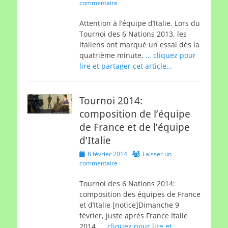
on
commentaire
Attention à l’équipe d’Italie. Lors du
Tournoi des 6 Nations 2013, les
italiens ont marqué un essai dès la
quatrième minute,
… cliquez pour
lire et partager cet article…
Tournoi 2014:
composition de l’équipe
de France et de l’équipe
d’Italie
Posted
8 février 2014
Laisser un
on
commentaire
Tournoi des 6 Nations 2014:
composition des équipes de France
et d’Italie [notice]Dimanche 9
février, juste après France Italie
2014,
… cliquez pour lire et