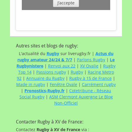
J’accepte
Autres sites et blogs de rugby:
L'actualité du
Rugby
sur liverugby.fr |
Actus du
rugby amateur 24/24 & 7/7
|
Parlons Rugby
|
Le
Rugbynistere
|
Renvoi aux 22
|
XV Ovalie
|
Rugby
Top 14
|
Passions rugby
|
Rugby
|
Racing Metro
92
|
Annuaire du Rugby
|
Rugby à 15 de France
|
Made in rugby
|
Fenêtre Ovale
|
Carrément rugby
|
Pronostics-Rugby.fr
|
Cotetribune - Réseau
Social Rugby
|
ASM Clermont Auvergne Le Blog
Non-Officiel
Contacter Rugby à XV de France:
Contactez
Rugby à XV de France
via :