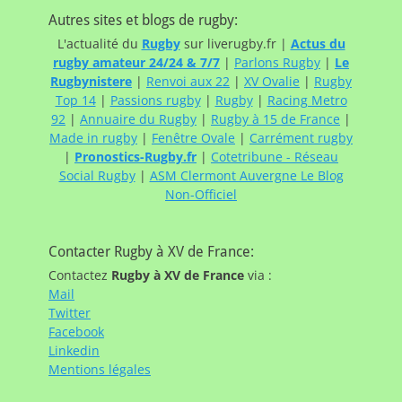
Autres sites et blogs de rugby:
L'actualité du
Rugby
sur liverugby.fr |
Actus du
rugby amateur 24/24 & 7/7
|
Parlons Rugby
|
Le
Rugbynistere
|
Renvoi aux 22
|
XV Ovalie
|
Rugby
Top 14
|
Passions rugby
|
Rugby
|
Racing Metro
92
|
Annuaire du Rugby
|
Rugby à 15 de France
|
Made in rugby
|
Fenêtre Ovale
|
Carrément rugby
|
Pronostics-Rugby.fr
|
Cotetribune - Réseau
Social Rugby
|
ASM Clermont Auvergne Le Blog
Non-Officiel
Contacter Rugby à XV de France:
Contactez
Rugby à XV de France
via :
Mail
Twitter
Facebook
Linkedin
Mentions légales