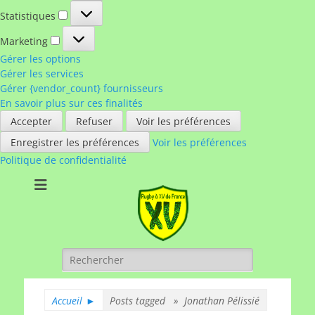
Statistiques
Statistiques
Marketing
Marketing
Gérer les options
Gérer les services
Gérer {vendor_count} fournisseurs
En savoir plus sur ces finalités
Accepter
Refuser
Voir les préférences
Enregistrer les préférences
Voir les préférences
Politique de confidentialité
Rugby à XV de
A chacun son rugby
France
Rechercher :
Accueil
►
Posts tagged »
Jonathan Pélissié