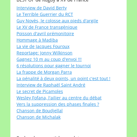
Interview de David Berty
Le Terrible Guerrier du RCT
Guy Novès, le colosse aux pieds d'argile
Le XV de France transgénique
Poisson d'avril prémonitoire
Hommage à Madiba
La vie de Jacques Fouroux
Reportage: Jonny Wilkinson
Gagnez 10 m au coup d'envoi !!!
6 résolutions pour gagner le tournoi
La frappe de Morgan Parra
La pénalité à deux points, un point c'est tout !
Interview de Raphaël Saint André
Le secret de Picamoles
Wesley Fofana, l'ailier au centre du débat
Vers la suppression des phases finales ?
Chanson de Boudjellal
Chanson de Michalak