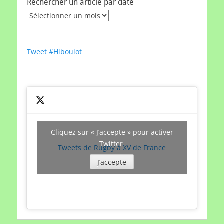
Rechercher un article par date
Rechercher
un
article
par
Tweet #Hiboulot
date
Cliquez sur « J’accepte » pour activer
Twitter
Tweets de Rugby à XV de France
J’accepte