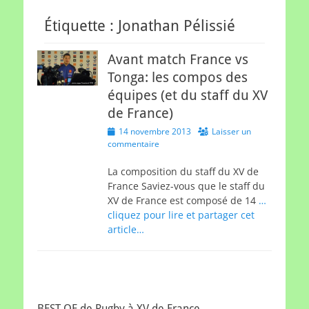
Étiquette :
Jonathan Pélissié
Avant match France vs
Tonga: les compos des
équipes (et du staff du XV
de France)
Posted
14 novembre 2013
Laisser un
on
commentaire
La composition du staff du XV de
France Saviez-vous que le staff du
XV de France est composé de 14
…
cliquez pour lire et partager cet
article…
BEST OF de Rugby à XV de France