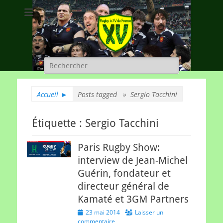
Rugby à XV de
A chacun son rugby
France
Rechercher :
Accueil
►
Posts tagged »
Sergio Tacchini
Étiquette :
Sergio Tacchini
Paris Rugby Show:
interview de Jean-Michel
Guérin, fondateur et
directeur général de
Kamaté et 3GM Partners
Posted
23 mai 2014
Laisser un
on
commentaire