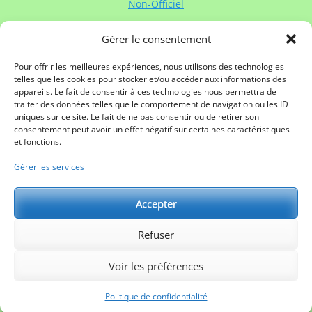
Non-Officiel
Gérer le consentement
Contacter Rugby à XV de France:
Contactez
Rugby à XV de France
via :
Pour offrir les meilleures expériences, nous utilisons des technologies
telles que les cookies pour stocker et/ou accéder aux informations des
Mail
appareils. Le fait de consentir à ces technologies nous permettra de
Twitter
traiter des données telles que le comportement de navigation ou les ID
Facebook
uniques sur ce site. Le fait de ne pas consentir ou de retirer son
Linkedin
consentement peut avoir un effet négatif sur certaines caractéristiques
Mentions légales
et fonctions.
Gérer les services
Partenaires:
Accepter
Refuser
Voir les préférences
Copyright © 2026
Rugby à XV de France
. All Rights Reserved.
Politique de confidentialité
| Catch Responsive de
Catch
Politique de confidentialité
Themes