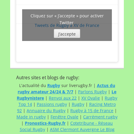
Cliquez sur « J’accepte » pour activer
Twitter
Tweets de Rugby à XV de France
J’accepte
Autres sites et blogs de rugby:
L'actualité du
Rugby
sur liverugby.fr |
Actus du
rugby amateur 24/24 & 7/7
|
Parlons Rugby
|
Le
Rugbynistere
|
Renvoi aux 22
|
XV Ovalie
|
Rugby
Top 14
|
Passions rugby
|
Rugby
|
Racing Metro
92
|
Annuaire du Rugby
|
Rugby à 15 de France
|
Made in rugby
|
Fenêtre Ovale
|
Carrément rugby
|
Pronostics-Rugby.fr
|
Cotetribune - Réseau
Social Rugby
|
ASM Clermont Auvergne Le Blog