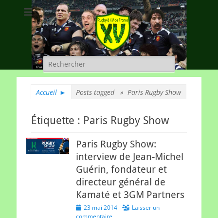
Rugby à XV de
A chacun son rugby
France
Rechercher :
Accueil
►
Posts tagged »
Paris Rugby Show
Étiquette :
Paris Rugby Show
Paris Rugby Show:
interview de Jean-Michel
Guérin, fondateur et
directeur général de
Kamaté et 3GM Partners
Posted
23 mai 2014
Laisser un
on
commentaire