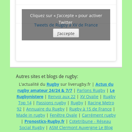
Cliquez sur « J’accepte » pour activer
Twitter
Tweets de Rugby à XV de France
J’accepte
Autres sites et blogs de rugby:
L'actualité du
Rugby
sur liverugby.fr |
Actus du
rugby amateur 24/24 & 7/7
|
Parlons Rugby
|
Le
Rugbynistere
|
Renvoi aux 22
|
XV Ovalie
|
Rugby
Top 14
|
Passions rugby
|
Rugby
|
Racing Metro
92
|
Annuaire du Rugby
|
Rugby à 15 de France
|
Made in rugby
|
Fenêtre Ovale
|
Carrément rugby
|
Pronostics-Rugby.fr
|
Cotetribune - Réseau
Social Rugby
|
ASM Clermont Auvergne Le Blog