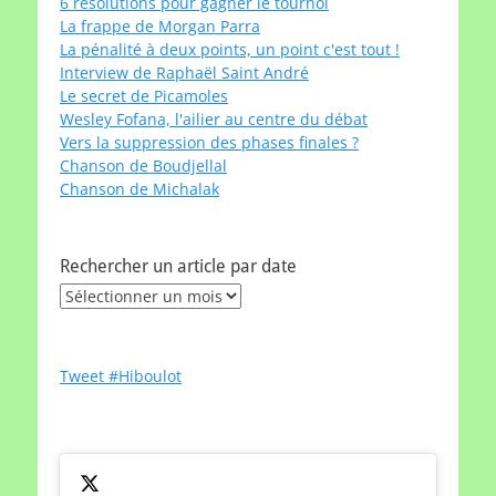
6 résolutions pour gagner le tournoi
La frappe de Morgan Parra
La pénalité à deux points, un point c'est tout !
Interview de Raphaël Saint André
Le secret de Picamoles
Wesley Fofana, l'ailier au centre du débat
Vers la suppression des phases finales ?
Chanson de Boudjellal
Chanson de Michalak
Rechercher un article par date
Rechercher
un
article
par
Tweet #Hiboulot
date