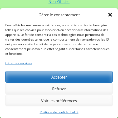
Non-Officiel
Gérer le consentement
Contacter Rugby à XV de France:
Contactez
Rugby à XV de France
via :
Pour offrir les meilleures expériences, nous utilisons des technologies
telles que les cookies pour stocker et/ou accéder aux informations des
Mail
appareils. Le fait de consentir à ces technologies nous permettra de
Twitter
traiter des données telles que le comportement de navigation ou les ID
Facebook
uniques sur ce site. Le fait de ne pas consentir ou de retirer son
Linkedin
consentement peut avoir un effet négatif sur certaines caractéristiques
Mentions légales
et fonctions.
Gérer les services
Partenaires:
Accepter
Refuser
Voir les préférences
Copyright © 2026
Rugby à XV de France
. All Rights Reserved.
Politique de confidentialité
| Catch Responsive de
Catch
Politique de confidentialité
Themes