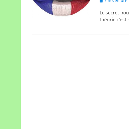
Posted
7 novembre 
on
Le secret pour
théorie c’est 