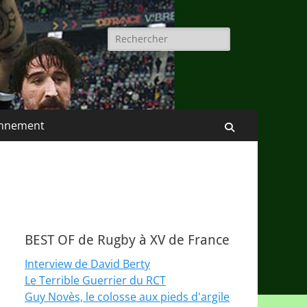
Rechercher :
nnement
Recherche
BEST OF de Rugby à XV de France
Interview de David Berty
Le Terrible Guerrier du RCT
Guy Novès, le colosse aux pieds d'argile