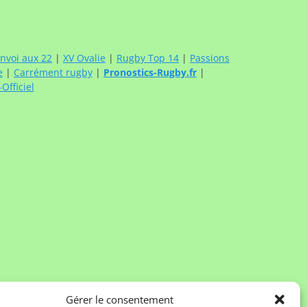
nvoi aux 22
|
XV Ovalie
|
Rugby Top 14
|
Passions
e
|
Carrément rugby
|
Pronostics-Rugby.fr
|
fficiel
Gérer le consentement