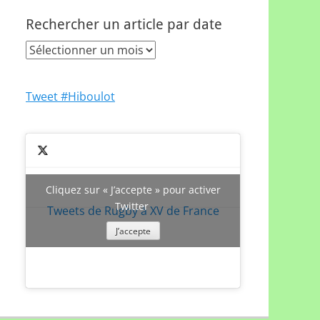
Rechercher un article par date
Rechercher
un
article
Tweet #Hiboulot
par
date
Cliquez sur « J’accepte » pour activer
Twitter
Tweets de Rugby à XV de France
J’accepte