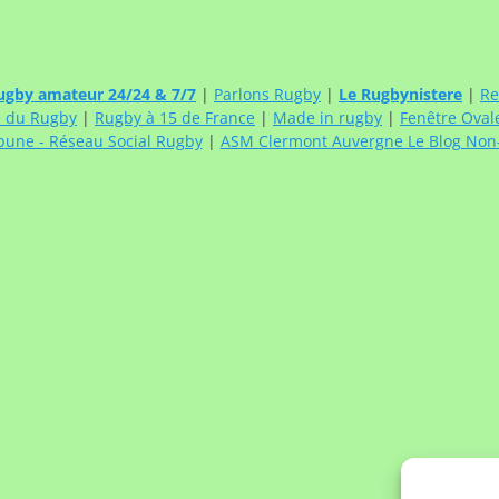
ugby amateur 24/24 & 7/7
|
Parlons Rugby
|
Le Rugbynistere
|
Re
e du Rugby
|
Rugby à 15 de France
|
Made in rugby
|
Fenêtre Oval
bune - Réseau Social Rugby
|
ASM Clermont Auvergne Le Blog Non-O