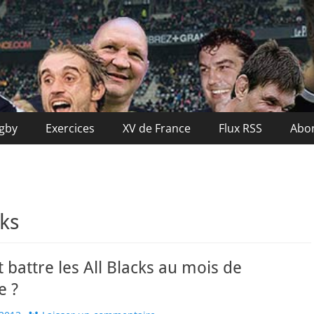
nce
ugby
Exercices
XV de France
Flux RSS
Abo
cks
attre les All Blacks au mois de
e ?