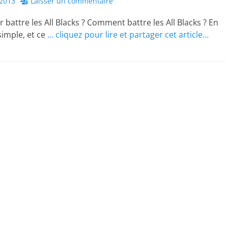
2013
Laisser un commentaire
 battre les All Blacks ? Comment battre les All Blacks ? En
simple, et ce
… cliquez pour lire et partager cet article…