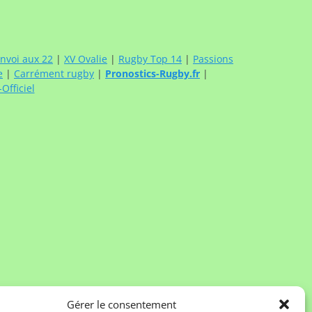
nvoi aux 22
|
XV Ovalie
|
Rugby Top 14
|
Passions
e
|
Carrément rugby
|
Pronostics-Rugby.fr
|
fficiel
Gérer le consentement