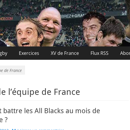
nce
ugby
Exercices
XV de France
Flux RSS
Abo
pe de France
e l’équipe de France
attre les All Blacks au mois de
e ?