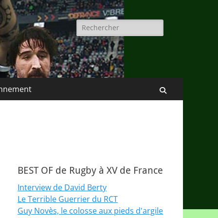
Rechercher :
nnement
Recherche
BEST OF de Rugby à XV de France
Interview de David Berty
Le Terrible Guerrier du RCT
Guy Novès, le colosse aux pieds d'argile