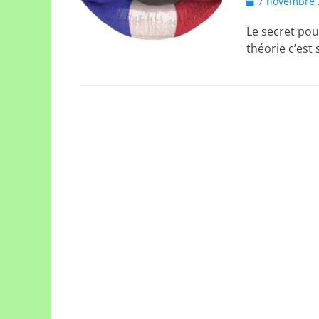
Posted
7 novembre 
on
Le secret pour
théorie c’est 