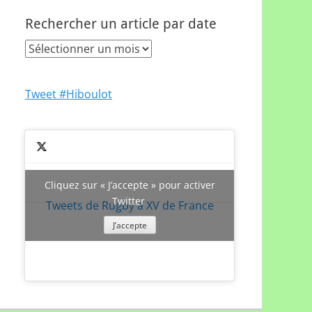
Rechercher un article par date
Rechercher
un
article
Tweet #Hiboulot
par
date
Cliquez sur « J’accepte » pour activer
Twitter
Tweets de Rugby à XV de France
J’accepte