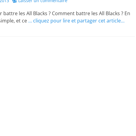
2013
Laisser un commentaire
 battre les All Blacks ? Comment battre les All Blacks ? En
simple, et ce
… cliquez pour lire et partager cet article…