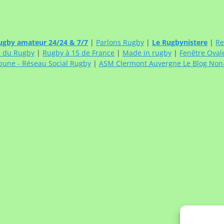
ugby amateur 24/24 & 7/7
|
Parlons Rugby
|
Le Rugbynistere
|
Re
e du Rugby
|
Rugby à 15 de France
|
Made in rugby
|
Fenêtre Oval
bune - Réseau Social Rugby
|
ASM Clermont Auvergne Le Blog Non-O