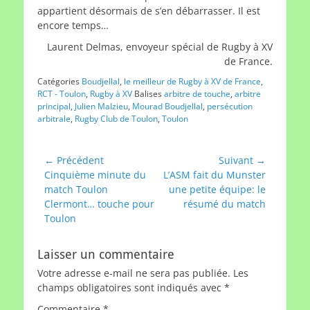
appartient désormais de s’en débarrasser. Il est
encore temps…
Laurent Delmas, envoyeur spécial de Rugby à XV
de France.
Catégories
Boudjellal
,
le meilleur de Rugby à XV de France
,
RCT - Toulon
,
Rugby à XV
Balises
arbitre de touche
,
arbitre
principal
,
Julien Malzieu
,
Mourad Boudjellal
,
persécution
arbitrale
,
Rugby Club de Toulon
,
Toulon
Navigation
← Précédent
Suivant →
Article
Article
Cinquième minute du
L’ASM fait du Munster
de
précédent :
suivant :
match Toulon
une petite équipe: le
l’article
Clermont… touche pour
résumé du match
Toulon
Laisser un commentaire
Votre adresse e-mail ne sera pas publiée.
Les
champs obligatoires sont indiqués avec
*
Commentaire
*