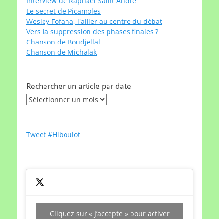
Interview de Raphaël Saint André
Le secret de Picamoles
Wesley Fofana, l'ailier au centre du débat
Vers la suppression des phases finales ?
Chanson de Boudjellal
Chanson de Michalak
Rechercher un article par date
Rechercher
un
article
par
Tweet #Hiboulot
date
Cliquez sur « J’accepte » pour activer