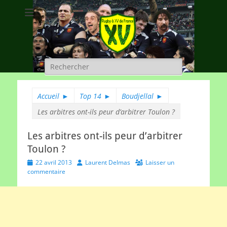
Rugby à XV de
A chacun son rugby
France
Rechercher :
Accueil
►
Top 14
►
Boudjellal
►
Les arbitres ont-ils peur d’arbitrer Toulon ?
Les arbitres ont-ils peur d’arbitrer
Toulon ?
Posted
Author
22 avril 2013
Laurent Delmas
Laisser un
on
commentaire