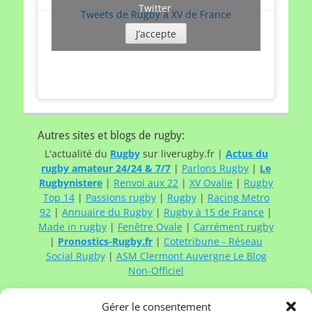
Twitter
Tweets de Rugby à XV de France
J’accepte
Autres sites et blogs de rugby:
L'actualité du
Rugby
sur liverugby.fr |
Actus du
rugby amateur 24/24 & 7/7
|
Parlons Rugby
|
Le
Rugbynistere
|
Renvoi aux 22
|
XV Ovalie
|
Rugby
Top 14
|
Passions rugby
|
Rugby
|
Racing Metro
92
|
Annuaire du Rugby
|
Rugby à 15 de France
|
Made in rugby
|
Fenêtre Ovale
|
Carrément rugby
|
Pronostics-Rugby.fr
|
Cotetribune - Réseau
Social Rugby
|
ASM Clermont Auvergne Le Blog
Non-Officiel
Gérer le consentement