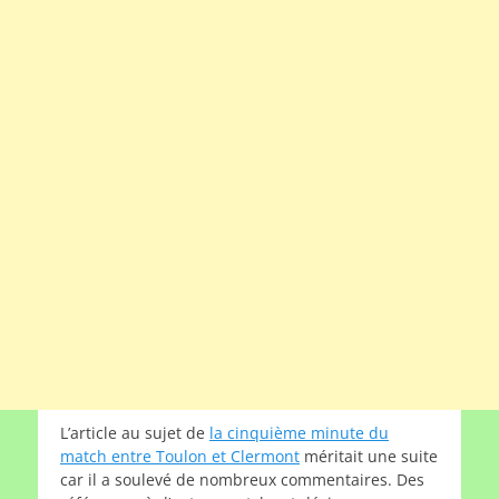
L’article au sujet de
la cinquième minute du
match entre Toulon et Clermont
méritait une suite
car il a soulevé de nombreux commentaires. Des