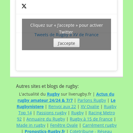
Cliquez sur « J’accepte » pour activer
Twitter
Tweets de Rugby à XV de France
J’accepte
Autres sites et blogs de rugby:
L'actualité du
Rugby
sur liverugby.fr |
Actus du
rugby amateur 24/24 & 7/7
|
Parlons Rugby
|
Le
Rugbynistere
|
Renvoi aux 22
|
XV Ovalie
|
Rugby
Top 14
|
Passions rugby
|
Rugby
|
Racing Metro
92
|
Annuaire du Rugby
|
Rugby à 15 de France
|
Made in rugby
|
Fenêtre Ovale
|
Carrément rugby
|
Pronostics-Rugby.fr
|
Cotetribune - Réseau