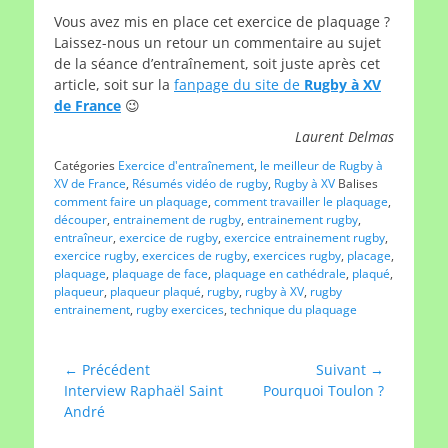
Vous avez mis en place cet exercice de plaquage ?
Laissez-nous un retour un commentaire au sujet
de la séance d’entraînement, soit juste après cet
article, soit sur la
fanpage du site de
Rugby à XV
de France
😉
Laurent Delmas
Catégories
Exercice d'entraînement
,
le meilleur de Rugby à
XV de France
,
Résumés vidéo de rugby
,
Rugby à XV
Balises
comment faire un plaquage
,
comment travailler le plaquage
,
découper
,
entrainement de rugby
,
entrainement rugby
,
entraîneur
,
exercice de rugby
,
exercice entrainement rugby
,
exercice rugby
,
exercices de rugby
,
exercices rugby
,
placage
,
plaquage
,
plaquage de face
,
plaquage en cathédrale
,
plaqué
,
plaqueur
,
plaqueur plaqué
,
rugby
,
rugby à XV
,
rugby
entrainement
,
rugby exercices
,
technique du plaquage
Navigation
← Précédent
Suivant →
Article
Article
Interview Raphaël Saint
Pourquoi Toulon ?
de
précédent :
suivant :
André
l’article