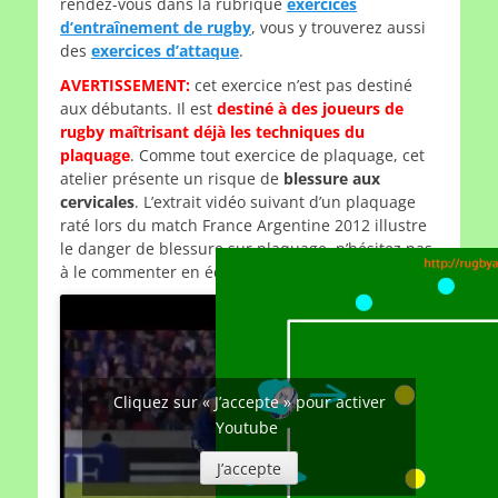
rendez-vous dans la rubrique
exercices
d’entraînement de rugby
, vous y trouverez aussi
des
exercices d’attaque
.
AVERTISSEMENT:
cet exercice n’est pas destiné
aux débutants. Il est
destiné à des joueurs de
rugby maîtrisant déjà les techniques du
plaquage
. Comme tout exercice de plaquage, cet
atelier présente un risque de
blessure aux
cervicales
. L’extrait vidéo suivant d’un plaquage
raté lors du match France Argentine 2012 illustre
le danger de blessure sur plaquage, n’hésitez pas
à le commenter en école de rugby:
Cliquez sur « J’accepte » pour activer
Youtube
J’accepte