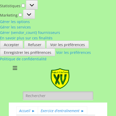
Statistiques
Statistiques
Marketing
Marketing
Gérer les options
Gérer les services
Gérer {vendor_count} fournisseurs
En savoir plus sur ces finalités
Accepter
Refuser
Voir les préférences
Enregistrer les préférences
Voir les préférences
Politique de confidentialité
Rugby à XV de
A chacun son rugby
France
Rechercher :
Accueil
►
Exercice d'entraînement
►