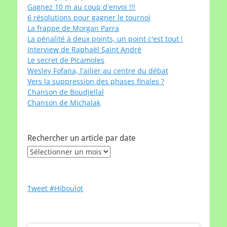
Gagnez 10 m au coup d'envoi !!!
6 résolutions pour gagner le tournoi
La frappe de Morgan Parra
La pénalité à deux points, un point c'est tout !
Interview de Raphaël Saint André
Le secret de Picamoles
Wesley Fofana, l'ailier au centre du débat
Vers la suppression des phases finales ?
Chanson de Boudjellal
Chanson de Michalak
Rechercher un article par date
Rechercher
un
article
par
Tweet #Hiboulot
date