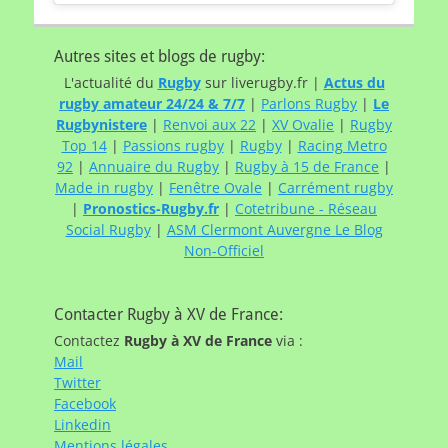
Autres sites et blogs de rugby:
L'actualité du
Rugby
sur liverugby.fr |
Actus du
rugby amateur 24/24 & 7/7
|
Parlons Rugby
|
Le
Rugbynistere
|
Renvoi aux 22
|
XV Ovalie
|
Rugby
Top 14
|
Passions rugby
|
Rugby
|
Racing Metro
92
|
Annuaire du Rugby
|
Rugby à 15 de France
|
Made in rugby
|
Fenêtre Ovale
|
Carrément rugby
|
Pronostics-Rugby.fr
|
Cotetribune - Réseau
Social Rugby
|
ASM Clermont Auvergne Le Blog
Non-Officiel
Contacter Rugby à XV de France:
Contactez
Rugby à XV de France
via :
Mail
Twitter
Facebook
Linkedin
Mentions légales