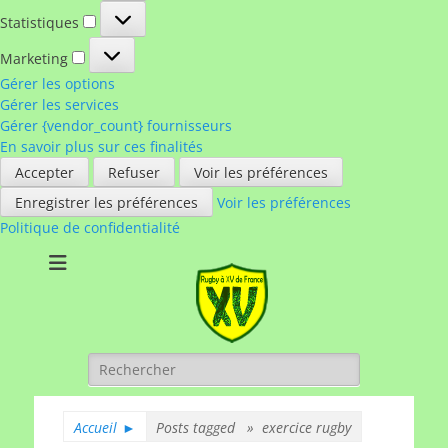
Statistiques
Statistiques
Marketing
Marketing
Gérer les options
Gérer les services
Gérer {vendor_count} fournisseurs
En savoir plus sur ces finalités
Accepter
Refuser
Voir les préférences
Enregistrer les préférences
Voir les préférences
Politique de confidentialité
Rugby à XV de
A chacun son rugby
France
Rechercher :
Accueil
►
Posts tagged »
exercice rugby