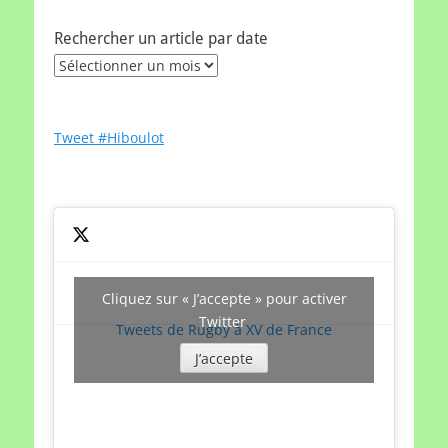
Rechercher un article par date
Rechercher
un
article
par
Tweet #Hiboulot
date
Cliquez sur « J’accepte » pour activer
Twitter
Tweets de Rugby à XV de France
J’accepte