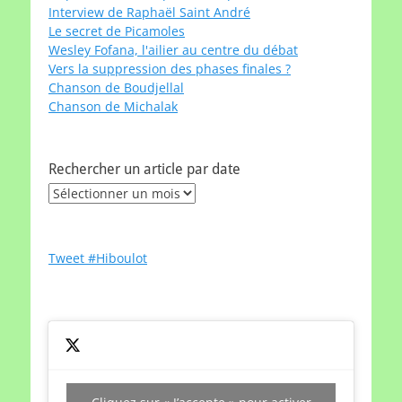
Interview de Raphaël Saint André
Le secret de Picamoles
Wesley Fofana, l'ailier au centre du débat
Vers la suppression des phases finales ?
Chanson de Boudjellal
Chanson de Michalak
Rechercher un article par date
Rechercher
un
article
par
Tweet #Hiboulot
date