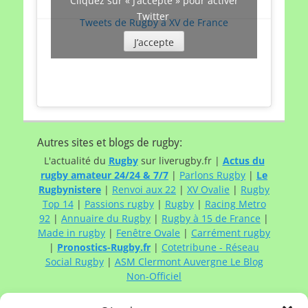
Cliquez sur « J’accepte » pour activer
Twitter
Tweets de Rugby à XV de France
J’accepte
Autres sites et blogs de rugby:
L'actualité du
Rugby
sur liverugby.fr |
Actus du
rugby amateur 24/24 & 7/7
|
Parlons Rugby
|
Le
Rugbynistere
|
Renvoi aux 22
|
XV Ovalie
|
Rugby
Top 14
|
Passions rugby
|
Rugby
|
Racing Metro
92
|
Annuaire du Rugby
|
Rugby à 15 de France
|
Made in rugby
|
Fenêtre Ovale
|
Carrément rugby
|
Pronostics-Rugby.fr
|
Cotetribune - Réseau
Social Rugby
|
ASM Clermont Auvergne Le Blog
Non-Officiel