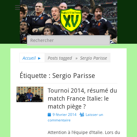
Rugby à XV de
A chacun son rugby
France
Rechercher :
Accueil
►
Posts tagged »
Sergio Parisse
Étiquette :
Sergio Parisse
Tournoi 2014, résumé du
match France Italie: le
match piège ?
Posted
9 février 2014
Laisser un
on
commentaire
Attention à l’équipe d’Italie. Lors du