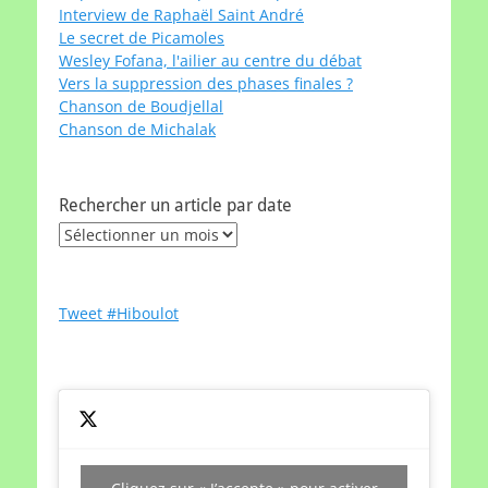
Interview de Raphaël Saint André
Le secret de Picamoles
Wesley Fofana, l'ailier au centre du débat
Vers la suppression des phases finales ?
Chanson de Boudjellal
Chanson de Michalak
Rechercher un article par date
Rechercher
un
article
par
Tweet #Hiboulot
date