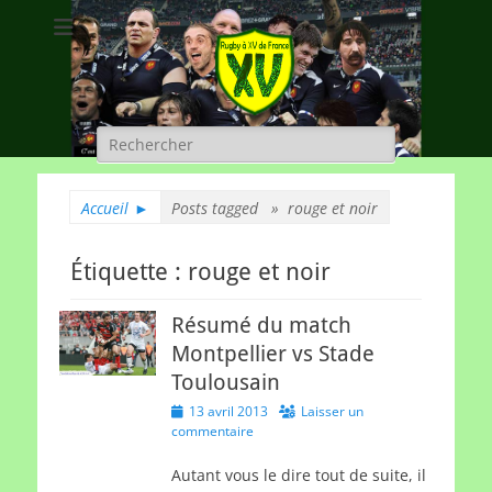
Rugby à XV de
A chacun son rugby
France
Rechercher :
Accueil
►
Posts tagged »
rouge et noir
Étiquette :
rouge et noir
Résumé du match
Montpellier vs Stade
Toulousain
Posted
13 avril 2013
Laisser un
on
commentaire
Autant vous le dire tout de suite, il