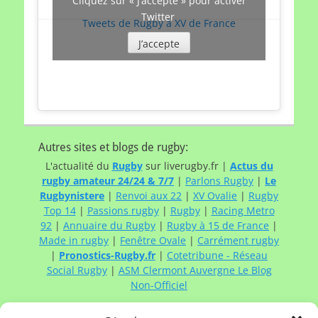
Cliquez sur « J’accepte » pour activer
Twitter
Tweets de Rugby à XV de France
J’accepte
Autres sites et blogs de rugby:
L'actualité du
Rugby
sur liverugby.fr |
Actus du
rugby amateur 24/24 & 7/7
|
Parlons Rugby
|
Le
Rugbynistere
|
Renvoi aux 22
|
XV Ovalie
|
Rugby
Top 14
|
Passions rugby
|
Rugby
|
Racing Metro
92
|
Annuaire du Rugby
|
Rugby à 15 de France
|
Made in rugby
|
Fenêtre Ovale
|
Carrément rugby
|
Pronostics-Rugby.fr
|
Cotetribune - Réseau
Social Rugby
|
ASM Clermont Auvergne Le Blog
Non-Officiel