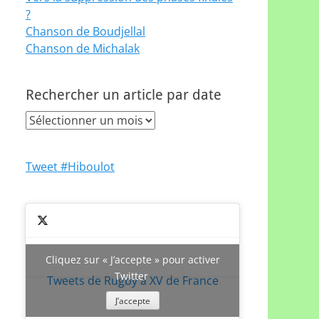
?
Chanson de Boudjellal
Chanson de Michalak
Rechercher un article par date
Rechercher
un
article
Tweet #Hiboulot
par
date
Cliquez sur « J’accepte » pour activer
Twitter
Tweets de Rugby à XV de France
J’accepte