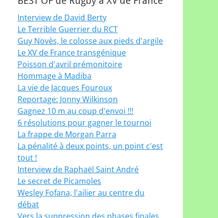
BEST OF de Rugby à XV de France
Interview de David Berty
Le Terrible Guerrier du RCT
Guy Novès, le colosse aux pieds d'argile
Le XV de France transgénique
Poisson d'avril prémonitoire
Hommage à Madiba
La vie de Jacques Fouroux
Reportage: Jonny Wilkinson
Gagnez 10 m au coup d'envoi !!!
6 résolutions pour gagner le tournoi
La frappe de Morgan Parra
La pénalité à deux points, un point c'est
tout !
Interview de Raphaël Saint André
Le secret de Picamoles
Wesley Fofana, l'ailier au centre du
débat
Vers la suppression des phases finales