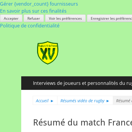
Gérer {vendor_count} fournisseurs
En savoir plus sur ces finalités
Accepter
Refuser
Voir les préférences
Enregistrer les préféren
Politique de confidentialité
Rugby à XV de Fra
A chacun son rugby
Menu
Aller
Interviews de joueurs et personnalités du r
au
principal
contenu
Accueil
►
Résumés vidéo de rugby
►
Résumé 
Résumé du match France