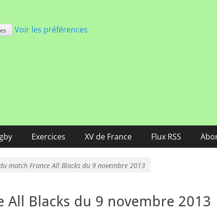
Voir les préférences
ces
nce
ugby
Exercices
XV de France
Flux RSS
Abo
du match France All Blacks du 9 novembre 2013
 All Blacks du 9 novembre 2013