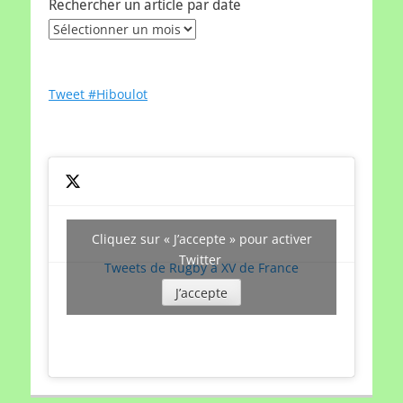
Rechercher un article par date
Rechercher
un
article
par
Tweet #Hiboulot
date
Cliquez sur « J’accepte » pour activer
Twitter
Tweets de Rugby à XV de France
J’accepte