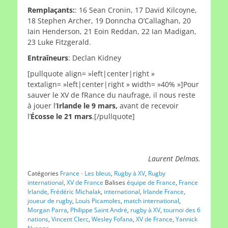
Remplaçants:
: 16 Sean Cronin, 17 David Kilcoyne,
18 Stephen Archer, 19 Donncha O’Callaghan, 20
Iain Henderson, 21 Eoin Reddan, 22 Ian Madigan,
23 Luke Fitzgerald.
Entraîneurs
: Declan Kidney
[pullquote align= »left|center|right »
textalign= »left|center|right » width= »40% »]Pour
sauver le XV de fRance du naufrage, il nous reste
à jouer l’
Irlande le 9 mars,
avant de recevoir
l’
Écosse le 21 mars
.[/pullquote]
Laurent Delmas.
Catégories
France - Les bleus
,
Rugby à XV
,
Rugby
international
,
XV de France
Balises
équipe de France
,
France
Irlande
,
Frédéric Michalak
,
international
,
Irlande France
,
joueur de rugby
,
Louis Picamoles
,
match international
,
Morgan Parra
,
Philippe Saint André
,
rugby à XV
,
tournoi des 6
nations
,
Vincent Clerc
,
Wesley Fofana
,
XV de France
,
Yannick