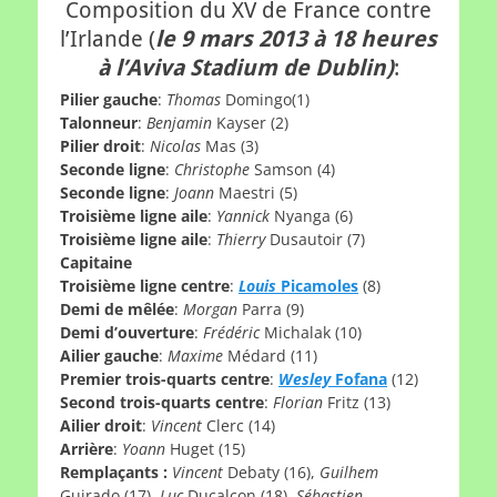
Composition du XV de France contre
l’Irlande (
le 9 mars 2013 à 18 heures
à l’Aviva Stadium de Dublin)
:
Pilier gauche
:
Thomas
Domingo(1)
Talonneur
:
Benjamin
Kayser
(2)
Pilier droit
:
Nicolas
Mas
(3)
Seconde ligne
:
Christophe
Samson
(4)
Seconde ligne
:
Joann
Maestri
(5)
Troisième ligne aile
:
Yannick
Nyanga
(6)
Troisième ligne aile
:
Thierry
Dusautoir
(7)
Capitaine
Troisième ligne centre
:
Louis
Picamoles
(8)
Demi de mêlée
:
Morgan
Parra
(9)
Demi d’ouverture
:
Frédéric
Michalak
(10)
Ailier gauche
:
Maxime
Médard
(11)
Premier trois-quarts centre
:
Wesley
Fofana
(12)
Second trois-quarts centre
:
Florian
Fritz
(13)
Ailier droit
:
Vincent
Clerc
(14)
Arrière
:
Yoann
Huget
(15)
Remplaçants :
Vincent
Debaty (16),
Guilhem
Guirado (17),
Luc
Ducalcon (18),
Sébastien