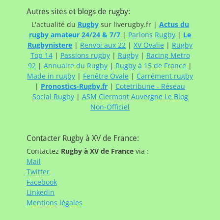
Autres sites et blogs de rugby:
L'actualité du
Rugby
sur liverugby.fr |
Actus du
rugby amateur 24/24 & 7/7
|
Parlons Rugby
|
Le
Rugbynistere
|
Renvoi aux 22
|
XV Ovalie
|
Rugby
Top 14
|
Passions rugby
|
Rugby
|
Racing Metro
92
|
Annuaire du Rugby
|
Rugby à 15 de France
|
Made in rugby
|
Fenêtre Ovale
|
Carrément rugby
|
Pronostics-Rugby.fr
|
Cotetribune - Réseau
Social Rugby
|
ASM Clermont Auvergne Le Blog
Non-Officiel
Contacter Rugby à XV de France:
Contactez
Rugby à XV de France
via :
Mail
Twitter
Facebook
Linkedin
Mentions légales