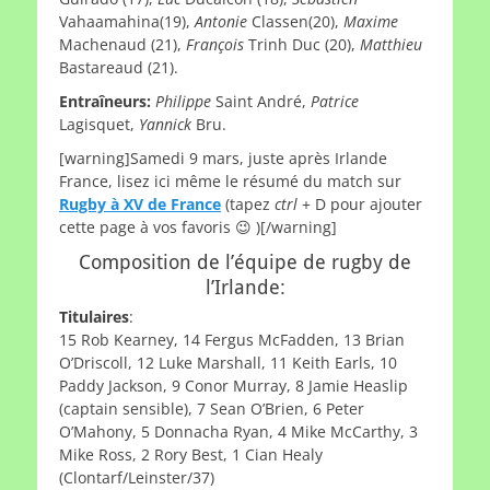
Vahaamahina(19),
Antonie
Classen(20),
Maxime
Machenaud (21),
François
Trinh Duc (20),
Matthieu
Bastareaud (21).
Entraîneurs:
Philippe
Saint André,
Patrice
Lagisquet,
Yannick
Bru.
[warning]Samedi 9 mars, juste après Irlande
France, lisez ici même le résumé du match sur
Rugby à XV de France
(tapez
ctrl
+ D pour ajouter
cette page à vos favoris 😉 )[/warning]
Composition de l’équipe de rugby de
l’Irlande:
Titulaires
:
15 Rob Kearney, 14 Fergus McFadden, 13 Brian
O’Driscoll, 12 Luke Marshall, 11 Keith Earls, 10
Paddy Jackson, 9 Conor Murray, 8 Jamie Heaslip
(captain sensible), 7 Sean O’Brien, 6 Peter
O’Mahony, 5 Donnacha Ryan, 4 Mike McCarthy, 3
Mike Ross, 2 Rory Best, 1 Cian Healy
(Clontarf/Leinster/37)