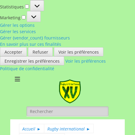
Statistiques
Statistiques
Marketing
Marketing
Gérer les options
Gérer les services
Gérer {vendor_count} fournisseurs
En savoir plus sur ces finalités
Accepter
Refuser
Voir les préférences
Enregistrer les préférences
Voir les préférences
Politique de confidentialité
Rugby à XV de
A chacun son rugby
France
Rechercher :
Accueil
►
Rugby international
►