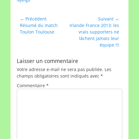
Nyanga
Navigation
← Précédent
Suivant →
Article
Article
Résumé du match
Irlande France 2013: les
de
précédent :
suivant :
Toulon Toulouse
vrais supporters ne
l’article
lâchent jamais leur
équipe !!!
Laisser un commentaire
Votre adresse e-mail ne sera pas publiée.
Les
champs obligatoires sont indiqués avec
*
Commentaire
*