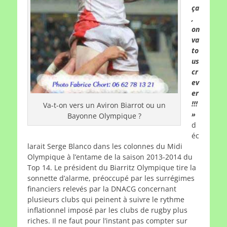
ça
,
on
va
to
us
cr
ev
er
!!!
Va-t-on vers un Aviron Biarrot ou un
»
Bayonne Olympique ?
d
éc
larait Serge Blanco dans les colonnes du Midi
Olympique à l’entame de la saison 2013-2014 du
Top 14. Le président du Biarritz Olympique tire la
sonnette d’alarme, préoccupé par les surrégimes
financiers relevés par la DNACG concernant
plusieurs clubs qui peinent à suivre le rythme
inflationnel imposé par les clubs de rugby plus
riches. Il ne faut pour l’instant pas compter sur