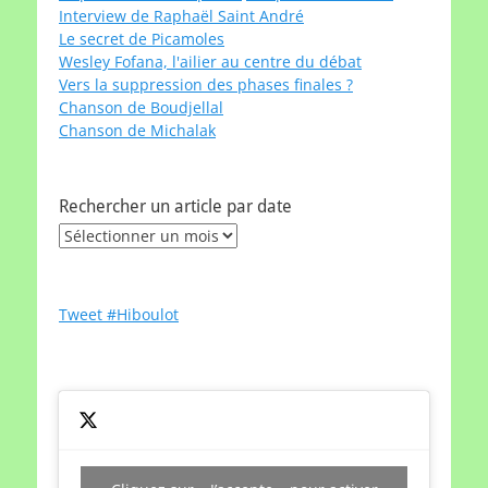
Interview de Raphaël Saint André
Le secret de Picamoles
Wesley Fofana, l'ailier au centre du débat
Vers la suppression des phases finales ?
Chanson de Boudjellal
Chanson de Michalak
Rechercher un article par date
Rechercher
un
article
par
Tweet #Hiboulot
date