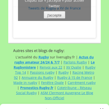
Cliquez sur « J’accepte » pour activer
Twitter
Tweets de Rugby à XV de France
J’accepte
Autres sites et blogs de rugby:
L'actualité du
Rugby
sur liverugby.fr |
Actus du
rugby amateur 24/24 & 7/7
|
Parlons Rugby
|
Le
Rugbynistere
|
Renvoi aux 22
|
XV Ovalie
|
Rugby
Top 14
|
Passions rugby
|
Rugby
|
Racing Metro
92
|
Annuaire du Rugby
|
Rugby à 15 de France
|
Made in rugby
|
Fenêtre Ovale
|
Carrément rugby
|
Pronostics-Rugby.fr
|
Cotetribune - Réseau
Social Rugby
|
ASM Clermont Auvergne Le Blog
Non-Officiel