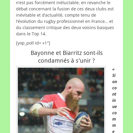
n’est pas forcément inéluctable, en revanche le
débat concernant la fusion de ces deux clubs est
inévitable et d’actualité, compte tenu de
l’évolution du rugby professionnel en France… et
du classement critique des deux voisins basques
dans le Top 14.
[yop_poll id= »1″]
Bayonne et Biarritz sont-ils
condamnés à s’unir ?
«
Si
on
co
nt
in
ue
co
m
m
e