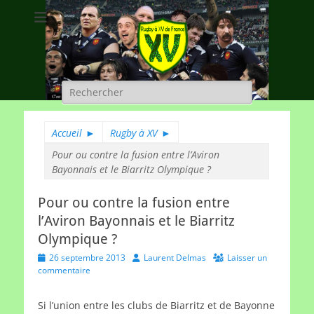
Rugby à XV de
A chacun son rugby
France
Rechercher :
Accueil
►
Rugby à XV
►
Pour ou contre la fusion entre l’Aviron
Bayonnais et le Biarritz Olympique ?
Pour ou contre la fusion entre
l’Aviron Bayonnais et le Biarritz
Olympique ?
Posted
Author
26 septembre 2013
Laurent Delmas
Laisser un
on
commentaire
Si l’union entre les clubs de Biarritz et de Bayonne