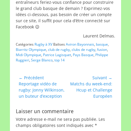
entraîneurs feriez-vous confiance pour construire
le grand club basque de demain ? Exprimez-vos
idées ci-dessous, pas besoin de créer un compte
sur ce site, il suffit pour cela d’être connecté sur
Facebook 😉
Laurent Delmas.
Catégories
Rugby à XV
Balises
Aviron Bayonnais
,
basque
,
Biarritz Olympique
,
club de rugby
,
clubs de rugby
,
fusion
,
Midi Olympique
,
Patrice Lagisquet
,
Pays Basque
,
Philippe
Ruggieri
,
Serge Blanco
,
top 14
Navigation
← Précédent
Suivant →
Article
Article
Reportage vidéo de
Matchs du week-end:
de
précédent :
suivant :
rugby: Jonny Wilkinson,
Hcup et Challenge
l’article
un buteur d’exception
Européen
Laisser un commentaire
Votre adresse e-mail ne sera pas publiée.
Les
champs obligatoires sont indiqués avec
*