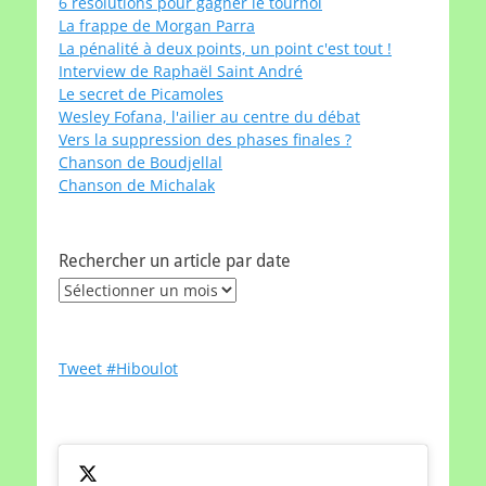
6 résolutions pour gagner le tournoi
La frappe de Morgan Parra
La pénalité à deux points, un point c'est tout !
Interview de Raphaël Saint André
Le secret de Picamoles
Wesley Fofana, l'ailier au centre du débat
Vers la suppression des phases finales ?
Chanson de Boudjellal
Chanson de Michalak
Rechercher un article par date
Rechercher
un
article
par
Tweet #Hiboulot
date