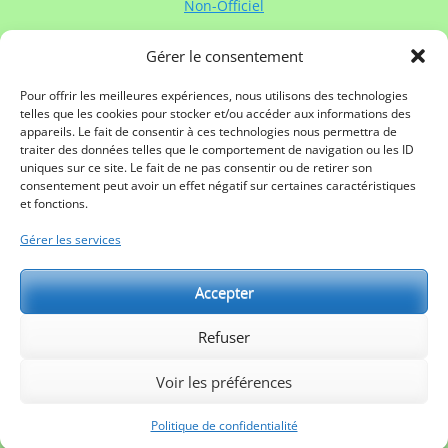
Non-Officiel
Gérer le consentement
Contacter Rugby à XV de France:
Contactez
Rugby à XV de France
via :
Pour offrir les meilleures expériences, nous utilisons des technologies
telles que les cookies pour stocker et/ou accéder aux informations des
Mail
appareils. Le fait de consentir à ces technologies nous permettra de
Twitter
traiter des données telles que le comportement de navigation ou les ID
Facebook
uniques sur ce site. Le fait de ne pas consentir ou de retirer son
Linkedin
consentement peut avoir un effet négatif sur certaines caractéristiques
Mentions légales
et fonctions.
Gérer les services
Partenaires:
Accepter
Refuser
Voir les préférences
Copyright © 2026
Rugby à XV de France
. All Rights Reserved.
Politique de confidentialité
| Catch Responsive de
Catch
Politique de confidentialité
Themes