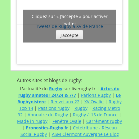
Cliquez sur « J’accepte » pour activer
Twitter
Tweets de Rugby à XV de France
J’accepte
Autres sites et blogs de rugby:
L'actualité du
Rugby
sur liverugby.fr |
Actus du
rugby amateur 24/24 & 7/7
|
Parlons Rugby
|
Le
Rugbynistere
|
Renvoi aux 22
|
XV Ovalie
|
Rugby
Top 14
|
Passions rugby
|
Rugby
|
Racing Metro
92
|
Annuaire du Rugby
|
Rugby à 15 de France
|
Made in rugby
|
Fenêtre Ovale
|
Carrément rugby
|
Pronostics-Rugby.fr
|
Cotetribune - Réseau
Social Rugby
|
ASM Clermont Auvergne Le Blog