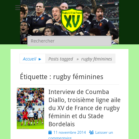
Rugby à XV de
A chacun son rugby
France
Rechercher :
Accueil
►
Posts tagged »
rugby féminines
Étiquette :
rugby féminines
Interview de Coumba
Diallo, troisième ligne aile
du XV de France de rugby
féminin et du Stade
Bordelais
Posted
11 novembre 2014
Laisser un
on
commentaire