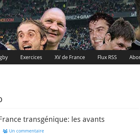
nce
ugby
Exercices
XV de France
Flux RSS
Abo
o
France transgénique: les avants
Un commentaire