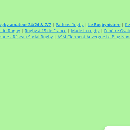
ugby amateur 24/24 & 7/7
|
Parlons Rugby
|
Le Rugbynistere
|
Re
e du Rugby
|
Rugby à 15 de France
|
Made in rugby
|
Fenêtre Oval
bune - Réseau Social Rugby
|
ASM Clermont Auvergne Le Blog Non-O