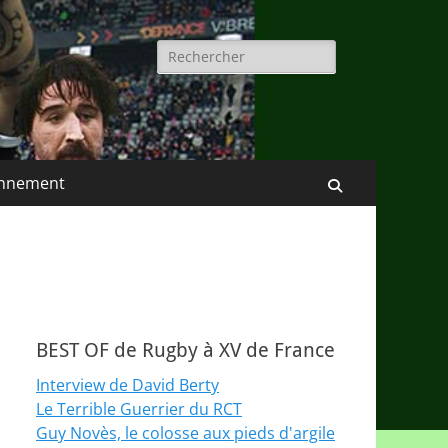
Rechercher :
nnement
Recherche
BEST OF de Rugby à XV de France
Interview de David Berty
Le Terrible Guerrier du RCT
Guy Novès, le colosse aux pieds d'argile