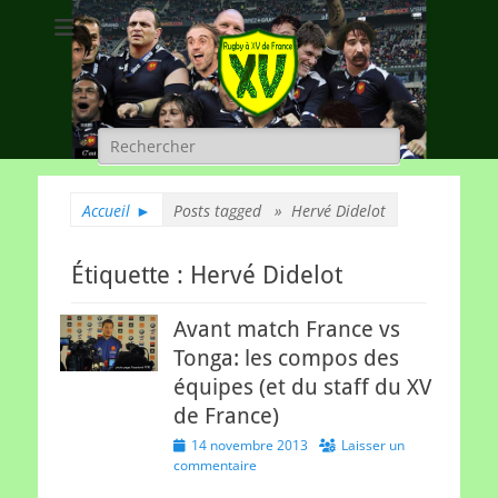
Rugby à XV de
A chacun son rugby
France
Rechercher :
Accueil
►
Posts tagged »
Hervé Didelot
Étiquette :
Hervé Didelot
Avant match France vs
Tonga: les compos des
équipes (et du staff du XV
de France)
Posted
14 novembre 2013
Laisser un
on
commentaire