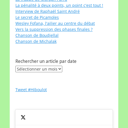
La pénalité à deux points, un point c'est tout !
Interview de Raphaël Saint André
Le secret de Picamoles
Wesley Fofana, l'ailier au centre du débat
Vers la suppression des phases finales ?
Chanson de Boudjellal
Chanson de Michalak
Rechercher un article par date
Rechercher
un
article
par
Tweet #Hiboulot
date