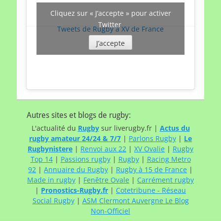
Cliquez sur « J’accepte » pour activer
Twitter
Tweets de Rugby à XV de France
J’accepte
Autres sites et blogs de rugby:
L'actualité du
Rugby
sur liverugby.fr |
Actus du
rugby amateur 24/24 & 7/7
|
Parlons Rugby
|
Le
Rugbynistere
|
Renvoi aux 22
|
XV Ovalie
|
Rugby
Top 14
|
Passions rugby
|
Rugby
|
Racing Metro
92
|
Annuaire du Rugby
|
Rugby à 15 de France
|
Made in rugby
|
Fenêtre Ovale
|
Carrément rugby
|
Pronostics-Rugby.fr
|
Cotetribune - Réseau
Social Rugby
|
ASM Clermont Auvergne Le Blog
Non-Officiel