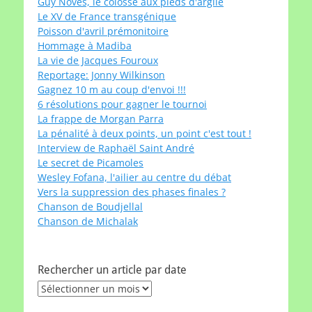
Guy Novès, le colosse aux pieds d'argile
Le XV de France transgénique
Poisson d'avril prémonitoire
Hommage à Madiba
La vie de Jacques Fouroux
Reportage: Jonny Wilkinson
Gagnez 10 m au coup d'envoi !!!
6 résolutions pour gagner le tournoi
La frappe de Morgan Parra
La pénalité à deux points, un point c'est tout !
Interview de Raphaël Saint André
Le secret de Picamoles
Wesley Fofana, l'ailier au centre du débat
Vers la suppression des phases finales ?
Chanson de Boudjellal
Chanson de Michalak
Rechercher un article par date
Rechercher
un