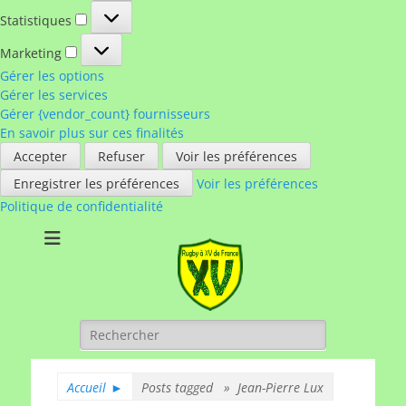
Statistiques
Statistiques
Marketing
Marketing
Gérer les options
Gérer les services
Gérer {vendor_count} fournisseurs
En savoir plus sur ces finalités
Accepter
Refuser
Voir les préférences
Enregistrer les préférences
Voir les préférences
Politique de confidentialité
Rugby à XV de
A chacun son rugby
France
Rechercher :
Accueil
►
Posts tagged »
Jean-Pierre Lux