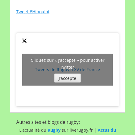
article
par
Tweet #Hiboulot
date
Cliquez sur « J’accepte » pour activer
Twitter
Tweets de Rugby à XV de France
J’accepte
Autres sites et blogs de rugby:
L'actualité du
Rugby
sur liverugby.fr |
Actus du