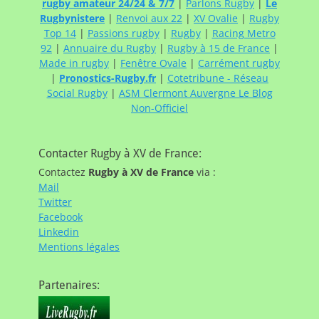
rugby amateur 24/24 & 7/7
|
Parlons Rugby
|
Le
Rugbynistere
|
Renvoi aux 22
|
XV Ovalie
|
Rugby
Top 14
|
Passions rugby
|
Rugby
|
Racing Metro
92
|
Annuaire du Rugby
|
Rugby à 15 de France
|
Made in rugby
|
Fenêtre Ovale
|
Carrément rugby
|
Pronostics-Rugby.fr
|
Cotetribune - Réseau
Social Rugby
|
ASM Clermont Auvergne Le Blog
Non-Officiel
Contacter Rugby à XV de France:
Contactez
Rugby à XV de France
via :
Mail
Twitter
Facebook
Linkedin
Mentions légales
Partenaires: