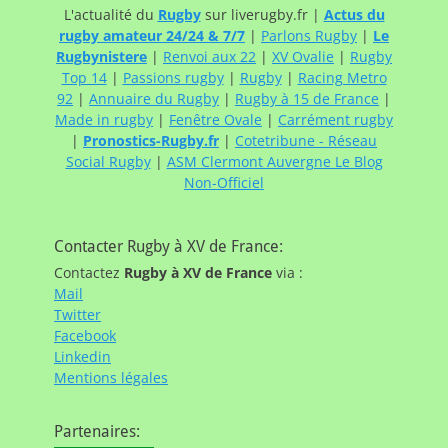
L'actualité du
Rugby
sur liverugby.fr |
Actus du
rugby amateur 24/24 & 7/7
|
Parlons Rugby
|
Le
Rugbynistere
|
Renvoi aux 22
|
XV Ovalie
|
Rugby
Top 14
|
Passions rugby
|
Rugby
|
Racing Metro
92
|
Annuaire du Rugby
|
Rugby à 15 de France
|
Made in rugby
|
Fenêtre Ovale
|
Carrément rugby
|
Pronostics-Rugby.fr
|
Cotetribune - Réseau
Social Rugby
|
ASM Clermont Auvergne Le Blog
Non-Officiel
Contacter Rugby à XV de France:
Contactez
Rugby à XV de France
via :
Mail
Twitter
Facebook
Linkedin
Mentions légales
Partenaires: