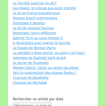
Le Terrible Guerrier du RCT
Guy Novès, le colosse aux pieds d'argile
Le XV de France transgénique
Poisson d'avril prémonitoire
Hommage à Madiba
La vie de Jacques Fouroux
Reportage: Jonny Wilkinson
Gagnez 10 m au coup d'envoi !!!
6 résolutions pour gagner le tournoi
La frappe de Morgan Parra
La pénalité à deux points, un point c'est tout !
Interview de Raphaël Saint André
Le secret de Picamoles
Wesley Fofana, l'ailier au centre du débat
Vers la suppression des phases finales ?
Chanson de Boudjellal
Chanson de Michalak
Rechercher un article par date
Rechercher