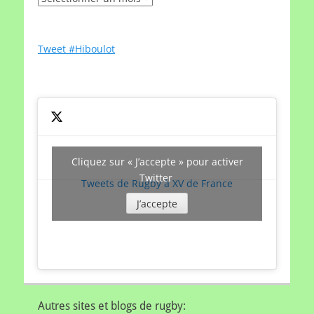
un
article
par
Tweet #Hiboulot
date
Cliquez sur « J’accepte » pour activer
Twitter
Tweets de Rugby à XV de France
J’accepte
Autres sites et blogs de rugby: