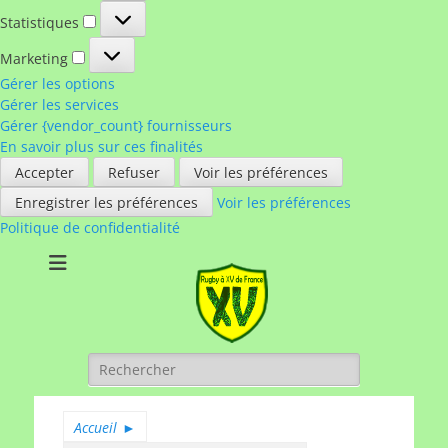
Statistiques
Statistiques
Marketing
Marketing
Gérer les options
Gérer les services
Gérer {vendor_count} fournisseurs
En savoir plus sur ces finalités
Accepter
Refuser
Voir les préférences
Enregistrer les préférences
Voir les préférences
Politique de confidentialité
Rugby à XV de
A chacun son rugby
France
Rechercher :
Accueil
►