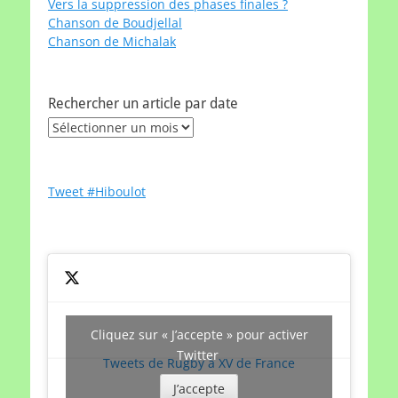
Vers la suppression des phases finales ?
Chanson de Boudjellal
Chanson de Michalak
Rechercher un article par date
Rechercher
un
article
par
Tweet #Hiboulot
date
Cliquez sur « J’accepte » pour activer
Twitter
Tweets de Rugby à XV de France
J’accepte