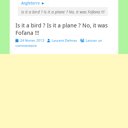
Angleterre
►
Is it a bird ? Is it a plane ? No, it was Fofana !!!
Is it a bird ? Is it a plane ? No, it was
Fofana !!!
Posted
Author
24 février 2013
Laurent Delmas
Laisser un
on
commentaire