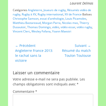
Laurent Delmas
Catégories
Angleterre
,
Joueurs de rugby
,
Résumés vidéo de
rugby
,
Rugby à XV
,
Rugby international
,
XV de France
Balises
Christophe Samson
,
essai d'anthologie
,
Louis Picamoles
,
Matthieu Bastareaud
,
Morgan Parra
,
Nicolas mas
,
Thierry
Dusautoir
,
Thomas Domingo
,
vidéo
,
vidéo essai
,
vidéo rugby
,
Vincent Clerc
,
Wesley Fofana
,
Yoann Maestri
Navigation
← Précédent
Suivant →
Article
Article
Angleterre France 2013:
Résumé du match
de
précédent :
suivant :
le rachat sans la
Toulon Toulouse
l’article
victoire
Laisser un commentaire
Votre adresse e-mail ne sera pas publiée.
Les
champs obligatoires sont indiqués avec
*
Commentaire
*