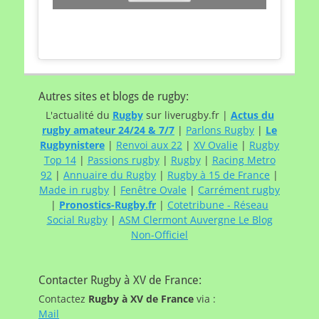
Autres sites et blogs de rugby:
L'actualité du
Rugby
sur liverugby.fr |
Actus du
rugby amateur 24/24 & 7/7
|
Parlons Rugby
|
Le
Rugbynistere
|
Renvoi aux 22
|
XV Ovalie
|
Rugby
Top 14
|
Passions rugby
|
Rugby
|
Racing Metro
92
|
Annuaire du Rugby
|
Rugby à 15 de France
|
Made in rugby
|
Fenêtre Ovale
|
Carrément rugby
|
Pronostics-Rugby.fr
|
Cotetribune - Réseau
Social Rugby
|
ASM Clermont Auvergne Le Blog
Non-Officiel
Contacter Rugby à XV de France:
Contactez
Rugby à XV de France
via :
Mail