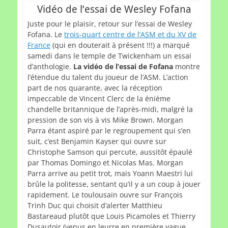
Vidéo de l’essai de Wesley Fofana
Juste pour le plaisir, retour sur l’essai de Wesley
Fofana. Le
trois-quart centre de l’ASM et du XV de
France
(qui en douterait à présent !!!) a marqué
samedi dans le temple de Twickenham un essai
d’anthologie.
La vidéo de l’essai de Fofana
montre
l’étendue du talent du joueur de l’ASM. L’action
part de nos quarante, avec la réception
impeccable de Vincent Clerc de la énième
chandelle britannique de l’après-midi, malgré la
pression de son vis à vis Mike Brown. Morgan
Parra étant aspiré par le regroupement qui s’en
suit, c’est Benjamin Kayser qui ouvre sur
Christophe Samson qui percute, aussitôt épaulé
par Thomas Domingo et Nicolas Mas. Morgan
Parra arrive au petit trot, mais Yoann Maestri lui
brûle la politesse, sentant qu’il y a un coup à jouer
rapidement. Le toulousain ouvre sur François
Trinh Duc qui choisit d’alerter Matthieu
Bastareaud plutôt que Louis Picamoles et Thierry
Dusautoir (venus en leurre en première vague