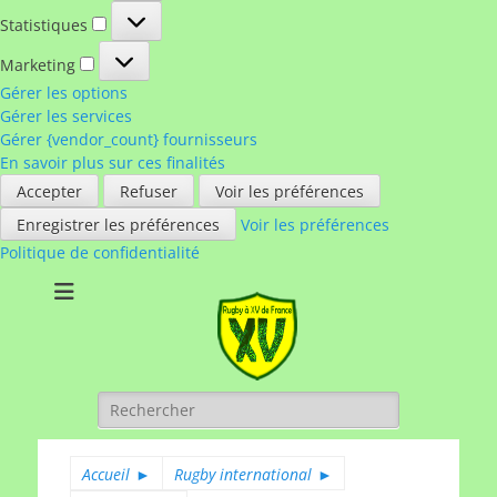
Statistiques
Statistiques
Marketing
Marketing
Gérer les options
Gérer les services
Gérer {vendor_count} fournisseurs
En savoir plus sur ces finalités
Accepter
Refuser
Voir les préférences
Enregistrer les préférences
Voir les préférences
Politique de confidentialité
Rugby à XV de
A chacun son rugby
France
Rechercher :
Accueil
►
Rugby international
►