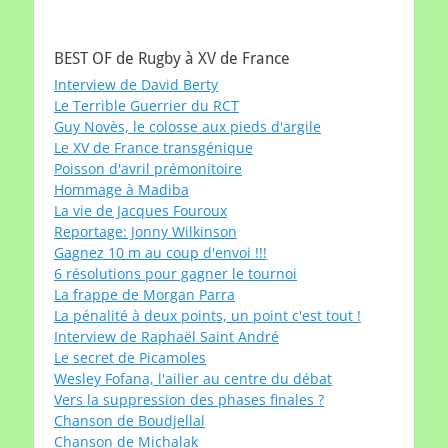
BEST OF de Rugby à XV de France
Interview de David Berty
Le Terrible Guerrier du RCT
Guy Novès, le colosse aux pieds d'argile
Le XV de France transgénique
Poisson d'avril prémonitoire
Hommage à Madiba
La vie de Jacques Fouroux
Reportage: Jonny Wilkinson
Gagnez 10 m au coup d'envoi !!!
6 résolutions pour gagner le tournoi
La frappe de Morgan Parra
La pénalité à deux points, un point c'est tout !
Interview de Raphaël Saint André
Le secret de Picamoles
Wesley Fofana, l'ailier au centre du débat
Vers la suppression des phases finales ?
Chanson de Boudjellal
Chanson de Michalak