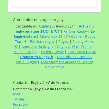
Autres sites et blogs de rugby:
L'actualité du
Rugby
sur liverugby.fr |
Actus du
rugby amateur 24/24 & 7/7
|
Parlons Rugby
|
Le
Rugbynistere
|
Renvoi aux 22
|
XV Ovalie
|
Rugby
Top 14
|
Passions rugby
|
Rugby
|
Racing Metro
92
|
Annuaire du Rugby
|
Rugby à 15 de France
|
Made in rugby
|
Fenêtre Ovale
|
Carrément rugby
|
Pronostics-Rugby.fr
|
Cotetribune - Réseau
Social Rugby
|
ASM Clermont Auvergne Le Blog
Non-Officiel
Contacter Rugby à XV de France:
Contactez
Rugby à XV de France
via :
Mail
Twitter
Facebook