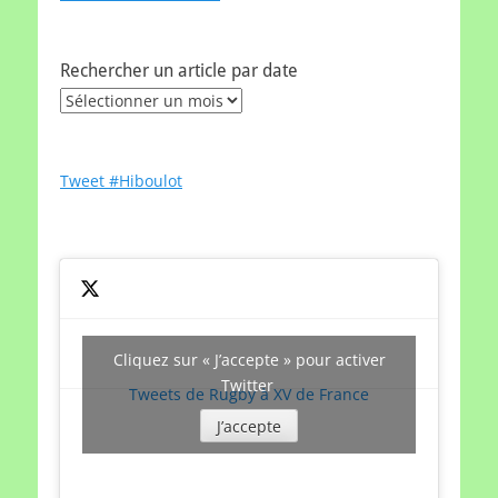
Rechercher un article par date
Rechercher
un
article
par
Tweet #Hiboulot
date
Cliquez sur « J’accepte » pour activer
Twitter
Tweets de Rugby à XV de France
J’accepte