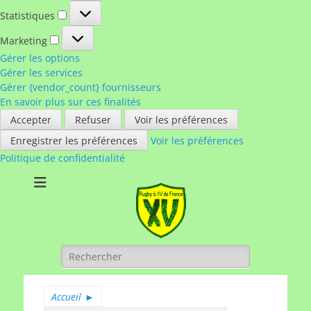
Statistiques
Statistiques
Marketing
Marketing
Gérer les options
Gérer les services
Gérer {vendor_count} fournisseurs
En savoir plus sur ces finalités
Accepter
Refuser
Voir les préférences
Enregistrer les préférences
Voir les préférences
Politique de confidentialité
Rugby à XV de
A chacun son rugby
France
Rechercher :
Accueil
►