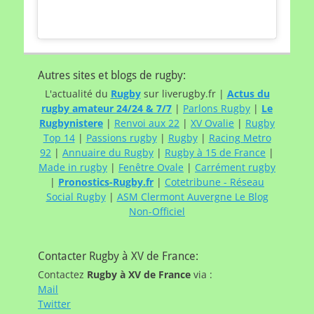
Autres sites et blogs de rugby:
L'actualité du
Rugby
sur liverugby.fr |
Actus du
rugby amateur 24/24 & 7/7
|
Parlons Rugby
|
Le
Rugbynistere
|
Renvoi aux 22
|
XV Ovalie
|
Rugby
Top 14
|
Passions rugby
|
Rugby
|
Racing Metro
92
|
Annuaire du Rugby
|
Rugby à 15 de France
|
Made in rugby
|
Fenêtre Ovale
|
Carrément rugby
|
Pronostics-Rugby.fr
|
Cotetribune - Réseau
Social Rugby
|
ASM Clermont Auvergne Le Blog
Non-Officiel
Contacter Rugby à XV de France:
Contactez
Rugby à XV de France
via :
Mail
Twitter