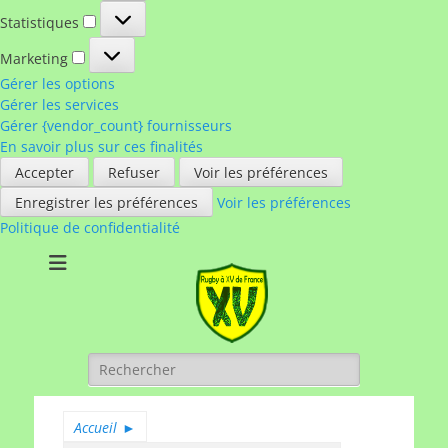
Statistiques
Statistiques
Marketing
Marketing
Gérer les options
Gérer les services
Gérer {vendor_count} fournisseurs
En savoir plus sur ces finalités
Accepter
Refuser
Voir les préférences
Enregistrer les préférences
Voir les préférences
Politique de confidentialité
Rugby à XV de
A chacun son rugby
France
Rechercher :
Accueil
►