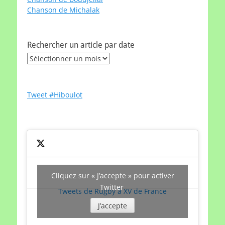
Chanson de Michalak
Rechercher un article par date
Rechercher
un
article
par
Tweet #Hiboulot
date
Cliquez sur « J’accepte » pour activer
Twitter
Tweets de Rugby à XV de France
J’accepte