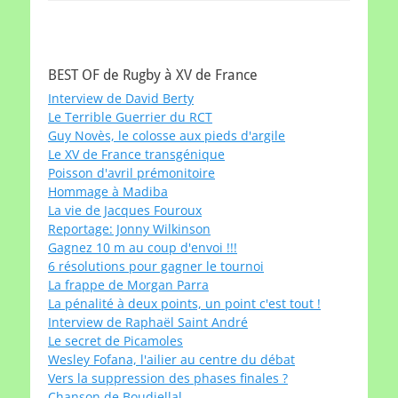
BEST OF de Rugby à XV de France
Interview de David Berty
Le Terrible Guerrier du RCT
Guy Novès, le colosse aux pieds d'argile
Le XV de France transgénique
Poisson d'avril prémonitoire
Hommage à Madiba
La vie de Jacques Fouroux
Reportage: Jonny Wilkinson
Gagnez 10 m au coup d'envoi !!!
6 résolutions pour gagner le tournoi
La frappe de Morgan Parra
La pénalité à deux points, un point c'est tout !
Interview de Raphaël Saint André
Le secret de Picamoles
Wesley Fofana, l'ailier au centre du débat
Vers la suppression des phases finales ?
Chanson de Boudjellal