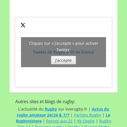
date
Cliquez sur « J’accepte » pour activer
Twitter
Tweets de Rugby à XV de France
J’accepte
Autres sites et blogs de rugby:
L'actualité du
Rugby
sur liverugby.fr |
Actus du
rugby amateur 24/24 & 7/7
|
Parlons Rugby
|
Le
Rugbynistere
|
Renvoi aux 22
|
XV Ovalie
|
Rugby
Top 14
|
Passions rugby
|
Rugby
|
Racing Metro