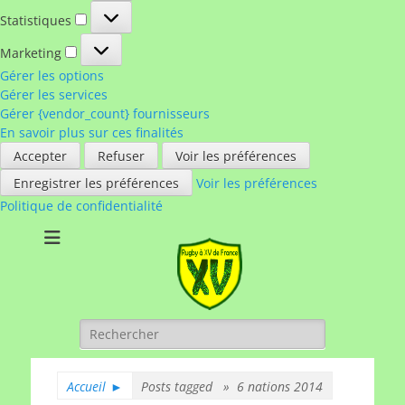
Statistiques
Statistiques
Marketing
Marketing
Gérer les options
Gérer les services
Gérer {vendor_count} fournisseurs
En savoir plus sur ces finalités
Accepter
Refuser
Voir les préférences
Enregistrer les préférences
Voir les préférences
Politique de confidentialité
Rugby à XV de
A chacun son rugby
France
Rechercher :
Accueil
►
Posts tagged »
6 nations 2014