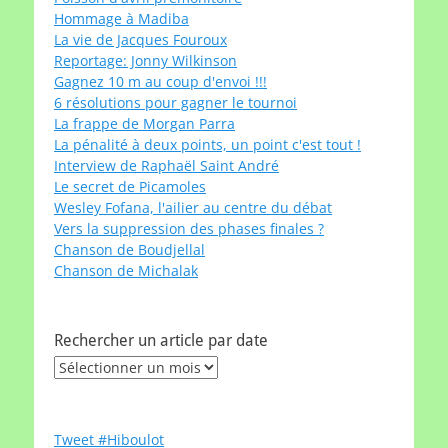
Hommage à Madiba
La vie de Jacques Fouroux
Reportage: Jonny Wilkinson
Gagnez 10 m au coup d'envoi !!!
6 résolutions pour gagner le tournoi
La frappe de Morgan Parra
La pénalité à deux points, un point c'est tout !
Interview de Raphaël Saint André
Le secret de Picamoles
Wesley Fofana, l'ailier au centre du débat
Vers la suppression des phases finales ?
Chanson de Boudjellal
Chanson de Michalak
Rechercher un article par date
Rechercher
un
article
par
Tweet #Hiboulot