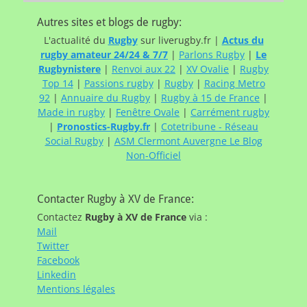
Autres sites et blogs de rugby:
L'actualité du
Rugby
sur liverugby.fr |
Actus du
rugby amateur 24/24 & 7/7
|
Parlons Rugby
|
Le
Rugbynistere
|
Renvoi aux 22
|
XV Ovalie
|
Rugby
Top 14
|
Passions rugby
|
Rugby
|
Racing Metro
92
|
Annuaire du Rugby
|
Rugby à 15 de France
|
Made in rugby
|
Fenêtre Ovale
|
Carrément rugby
|
Pronostics-Rugby.fr
|
Cotetribune - Réseau
Social Rugby
|
ASM Clermont Auvergne Le Blog
Non-Officiel
Contacter Rugby à XV de France:
Contactez
Rugby à XV de France
via :
Mail
Twitter
Facebook
Linkedin
Mentions légales