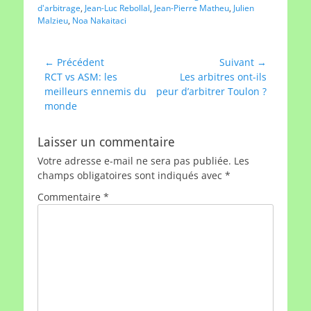
d'arbitrage
,
Jean-Luc Rebollal
,
Jean-Pierre Matheu
,
Julien
Malzieu
,
Noa Nakaitaci
Navigation
← Précédent
Suivant →
Article
Article
RCT vs ASM: les
Les arbitres ont-ils
de
précédent :
suivant :
meilleurs ennemis du
peur d’arbitrer Toulon ?
l’article
monde
Laisser un commentaire
Votre adresse e-mail ne sera pas publiée.
Les
champs obligatoires sont indiqués avec
*
Commentaire
*