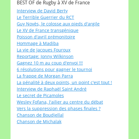
BEST OF de Rugby à XV de France
Interview de David Berty
Le Terrible Guerrier du RCT
Guy Novès, le colosse aux pieds d'argile
Le XV de France transgénique
Poisson d'avril prémonitoire
Hommage à Madiba
La vie de Jacques Fouroux
Reportage: Jonny Wilkinson
Gagnez 10 m au coup d'envoi !!!
6 résolutions pour gagner le tournoi
La frappe de Morgan Parra
La pénalité à deux points, un point c'est tout !
Interview de Raphaël Saint André
Le secret de Picamoles
Wesley Fofana, l'ailier au centre du débat
Vers la suppression des phases finales ?
Chanson de Boudjellal
Chanson de Michalak