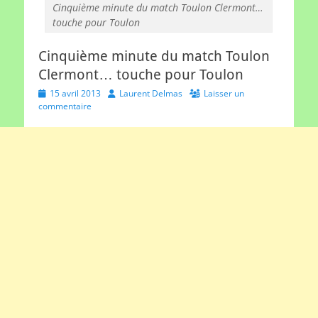
Cinquième minute du match Toulon Clermont…
touche pour Toulon
Cinquième minute du match Toulon
Clermont… touche pour Toulon
Posted
Author
15 avril 2013
Laurent Delmas
Laisser un
on
commentaire