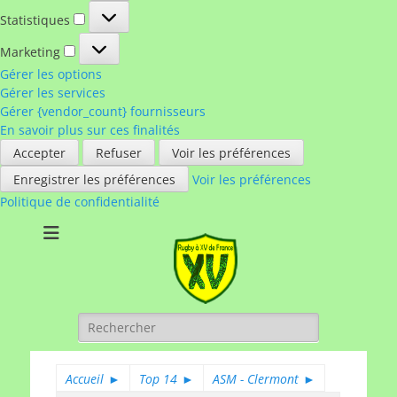
Statistiques
Statistiques
Marketing
Marketing
Gérer les options
Gérer les services
Gérer {vendor_count} fournisseurs
En savoir plus sur ces finalités
Accepter
Refuser
Voir les préférences
Enregistrer les préférences
Voir les préférences
Politique de confidentialité
Rugby à XV de
A chacun son rugby
France
Rechercher :
Accueil
►
Top 14
►
ASM - Clermont
►