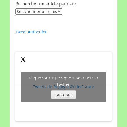
Rechercher un article par date
Rechercher
un
article
par
Tweet #Hiboulot
date
Cliquez sur « J’accepte » pour activer
Twitter
Tweets de Rugby à XV de France
J’accepte