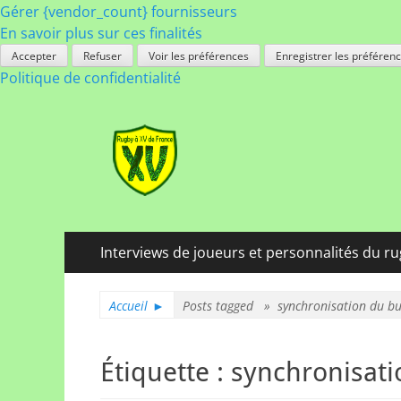
Gérer {vendor_count} fournisseurs
En savoir plus sur ces finalités
Accepter
Refuser
Voir les préférences
Enregistrer les préféren
Politique de confidentialité
Rugby à XV de Fra
A chacun son rugby
Menu
Aller
Interviews de joueurs et personnalités du r
au
principal
contenu
Accueil
►
Posts tagged »
synchronisation du b
Étiquette :
synchronisati