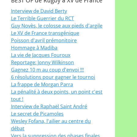
BEST OF de Rugby à XV de France
Interview de David Berty
Le Terrible Guerrier du RCT
Guy Novès, le colosse aux pieds d'argile
Le XV de France transgénique
Poisson d'avril prémonitoire
Hommage à Madiba
La vie de Jacques Fouroux
Reportage: Jonny Wilkinson
Gagnez 10 m au coup d'envoi !!!
6 résolutions pour gagner le tournoi
La frappe de Morgan Parra
La pénalité à deux points, un point c'est
tout !
Interview de Raphaël Saint André
Le secret de Picamoles
Wesley Fofana, l'ailier au centre du
débat
Vers la suppression des phases finales