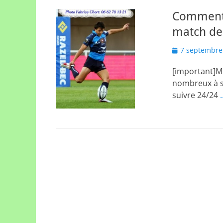
Comment ê
match de
Posted
7 septembre
on
[important]M
nombreux à su
suivre 24/24