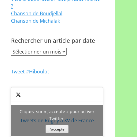
?
Chanson de Boudjellal
Chanson de Michalak
Rechercher un article par date
Rechercher
un
article
Tweet #Hiboulot
par
date
Cliquez sur « J’accepte » pour activer
Twitter
Tweets de Rugby à XV de France
J’accepte